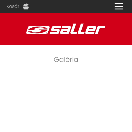
Kosár
és
Galéria