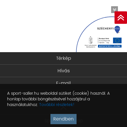
Térkép
Hívás
E-mail
A sport-saller.hu weboldal sütiket (cookie) használ. A
Facebook
honlap további böngészésével hozzájárul a
használatukhoz.
További részletek!
Rendben
Sport Saller Shop