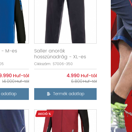
i - M-es
Saller anorák
hosszúnadrág - XL-es
05
Cikkszám: S7006-350
9.990
4.990
14.000
6.800
 adatlap
Termék adatlap