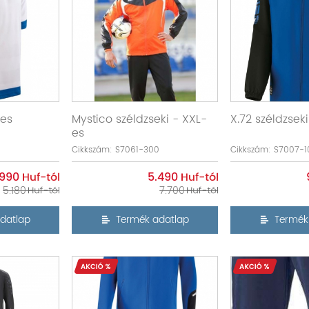
-es
Mystico széldzseki - XXL-
X.72 széldzsek
es
Cikkszám: S7061-300
Cikkszám: S7007-1
.990
5.490
5.180
7.700
datlap
Termék adatlap
Termék