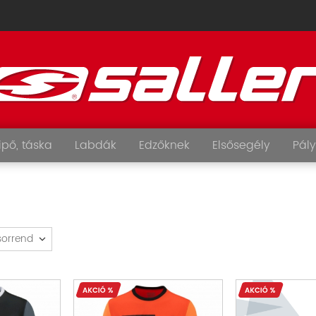
ipő, táska
Labdák
Edzőknek
Elsősegély
Pály
sorrend