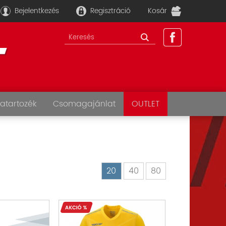
Bejelentkezés
Regisztráció
Kosár
atartozék
Csomagajánlat
OUTLET
20
40
80