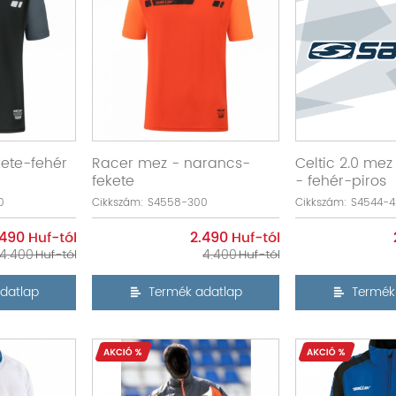
kete-fehér
Racer mez - narancs-
Celtic 2.0 mez
fekete
- fehér-piros
0
Cikkszám: S4558-300
Cikkszám: S4544-
.490
2.490
4.400
4.400
datlap
Termék adatlap
Termék