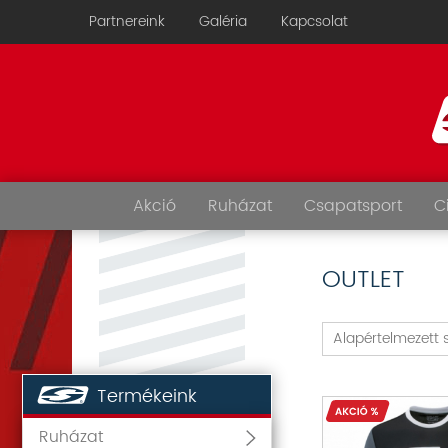
Partnereink
Galéria
Kapcsolat
Akció
Ruházat
Csapatsport
C
OUTLET
Alapértelmezett 
Termékeink
Ruházat