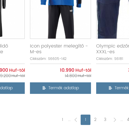
didő
Icon polyester melegítő -
Olympic edző
te
M-es
XXXL-es
Cikkszám: S6605-142
Cikkszám: S6181
.900
10.990
19.200
14.800
datlap
Termék adatlap
Termék
1
...
1
2
3
...