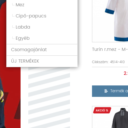
Mez
Cipő-papucs
Labda
Egyéb
Turin r.mez - M
Csomagajánlat
ÚJ TERMÉKEK
Cikkszám: 4514-410
2
Termék a