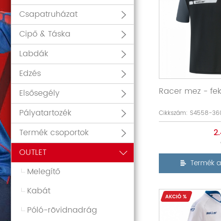
Csapatruházat
Cipő & Táska
Labdák
Edzés
Racer mez - fe
Elsősegély
Pályatartozék
Cikkszám: S4558-36
Termék csoportok
2
OUTLET
Termék a
Melegítő
Kabát
Póló-rövidnadrág