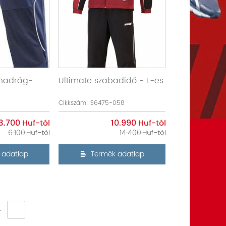
nadrág-
Ultimate szabadidő - L-es
Cikkszám: S6475-058
3.700
10.990
6.100
14.400
 adatlap
Termék adatlap
4