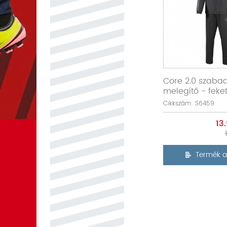
Core 2.0 szaba
melegítő - feke
Cikkszám: S6459
13
Termék a