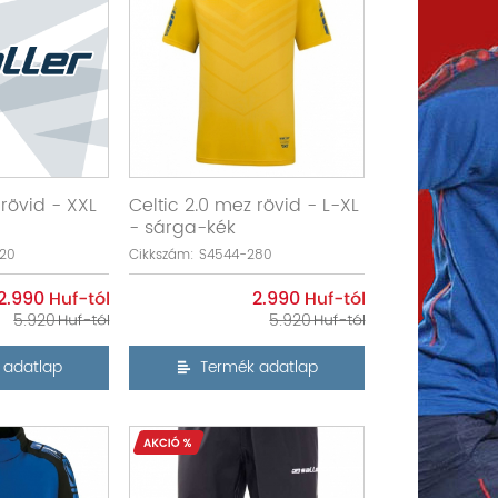
 rövid - XXL
Celtic 2.0 mez rövid - L-XL
- sárga-kék
420
Cikkszám: S4544-280
2.990
2.990
5.920
5.920
 adatlap
Termék adatlap