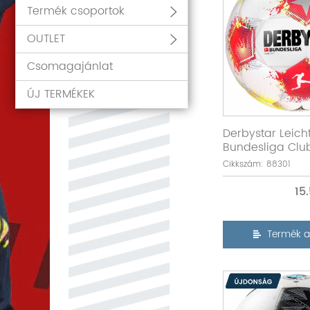
Termék csoportok
OUTLET
Csomagajánlat
ÚJ TERMÉKEK
Derbystar Leich
Bundesliga Club
Cikkszám: 88301
15
Termék a