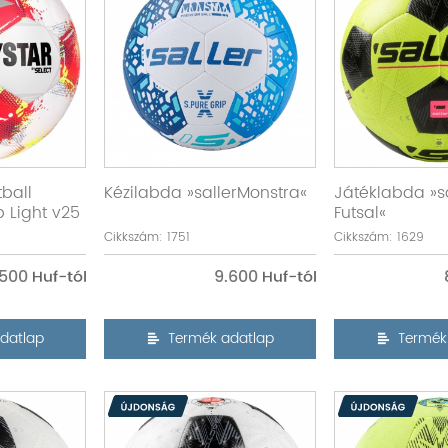
tball
Kézilabda »sallerMonstra«
Játéklabda »s
 Light v25
Futsal«
Cikkszám: 1751
Cikkszám: 1629
.500
9.600
datlap
Termék adatlap
Termék