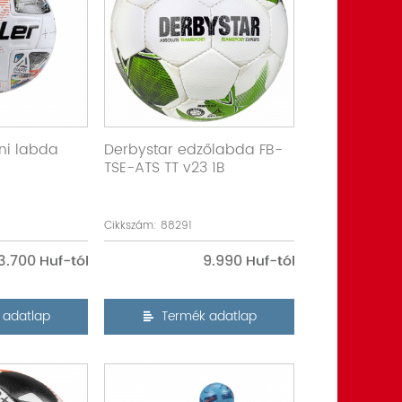
ni labda
Derbystar edzőlabda FB-
TSE-ATS TT v23 1B
Cikkszám: 88291
3.700
9.990
 adatlap
Termék adatlap