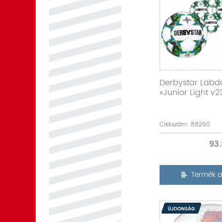
Derbystar Lab
»Junior Light v2
Cikkszám: 88290
93
Termék a