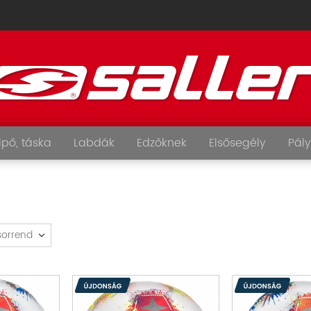
ipő, táska
Labdák
Edzőknek
Elsősegély
Pály
sorrend