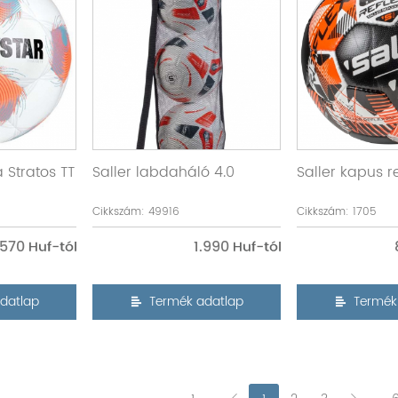
 Stratos TT
Saller labdaháló 4.0
Saller kapus r
Cikkszám: 49916
Cikkszám: 1705
.570
1.990
datlap
Termék adatlap
Termék