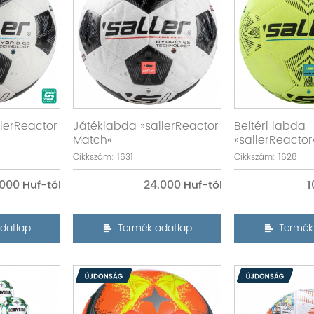
lerReactor
Játéklabda »sallerReactor
Beltéri labda
Match«
»sallerReactor
Cikkszám: 1631
Cikkszám: 1628
.000
24.000
1
datlap
Termék adatlap
Termék