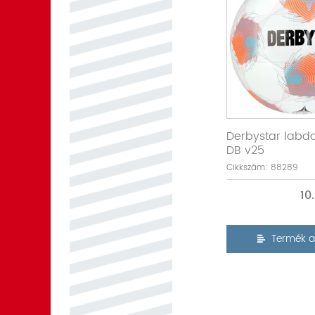
Derbystar labda
DB v25
Cikkszám: 88289
10
Termék a