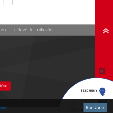
6
zum
Hírlevél feliratkozás
ltése
Rendben
etek!