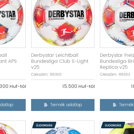
ball
Derbystar Leichtball
Derbystar Freiz
lant APS
Bundesliga Club S-Light
Bundesliga Bri
v25
Replica v25
Cikkszám: 88300
Cikkszám: 88303
.300
15.500
1
datlap
Termék adatlap
Termék