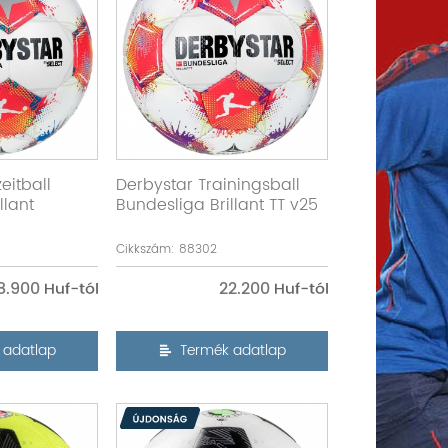
eitball
Derbystar Trainingsball
llant
Bundesliga Brillant TT v25
Cikkszám: 88302
8.900
22.200
 adatlap
Termék adatlap