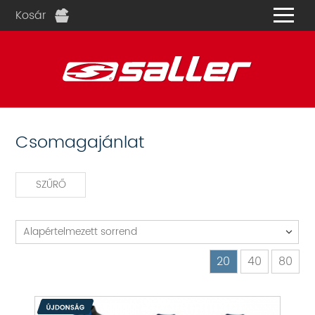
Kosár
és
Csomagajánlat
SZŰRŐ
Alapértelmezett sorrend
20
40
80