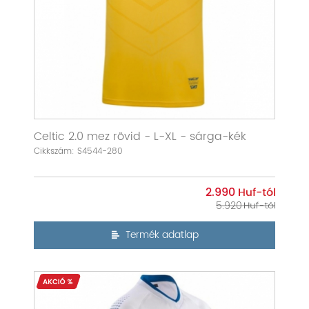
Celtic 2.0 mez rövid - L-XL - sárga-kék
Cikkszám: S4544-280
2.990
5.920
Termék adatlap