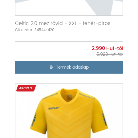
Celtic 2.0 mez rövid - XXL - fehér-piros
Cikkszám: S4544-420
2.990
5.920
Termék adatlap