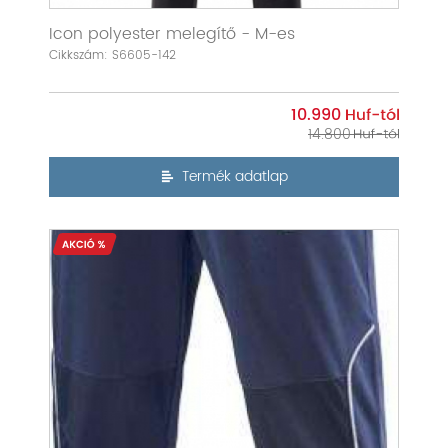
Icon polyester melegítő - M-es
Cikkszám: S6605-142
10.990
14.800
Termék adatlap