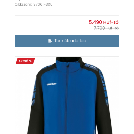
Cikkszám: S7061-300
5.490
7.700
Termék adatlap