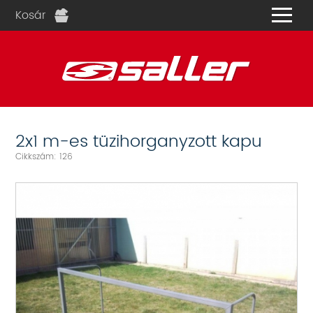
Kosár
és
2x1 m-es tüzihorganyzott kapu
Cikkszám: 126