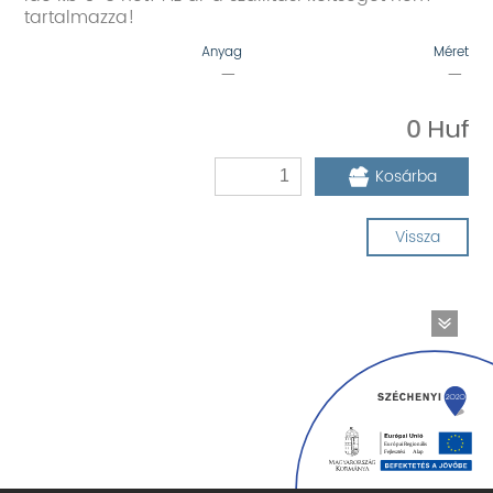
tartalmazza!
Anyag
Méret
—
—
0
Kosárba
Vissza