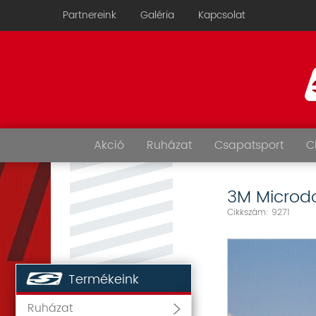
Partnereink
Galéria
Kapcsolat
Akció
Ruházat
Csapatsport
C
3M Microdon
Cikkszám: 9271
Termékeink
Ruházat