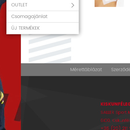
OUTLET
Csomagajánlat
ÚJ TERMÉKEK
Mérettáblázat
Szerződé
KISKUNFÉLEG
SALLER Sport 
6100, Kiskunfé
+36 (20) 211