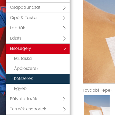
Csapatruházat
Cipő & Táska
Labdák
Edzés
Elsősegély
Eü. táska
Ápólószerek
Kötszerek
Egyéb
További képek
Pályatartozék
Termék csoportok