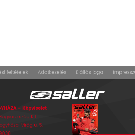
si feltételek
Adatkezelés
Elállás joga
Impress
YHÁZA - Képviselet
Magyarország Kft.
legyháza, Virág u. 5.
 9838