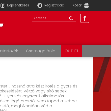
Bejelentkezés
Regisztráció
Kosár
atartozék
Csomagajánlat
OUTLET
 steril, használatra kész kötés a gyors és
bkezelésért. Vérző vagy síró sebek
ál. Gyors és egyszerű alkalmazás.
nösen légáteresztő. Nem tapad a sebbe.
asztó, megbízhatóan véd a