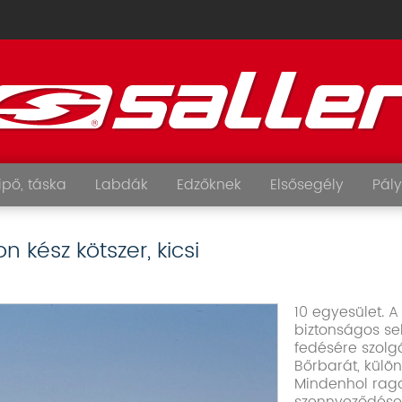
ipő, táska
Labdák
Edzőknek
Elsősegély
Pály
 kész kötszer, kicsi
10 egyesület. A
biztonságos se
fedésére szolg
Bőrbarát, külö
Mindenhol rag