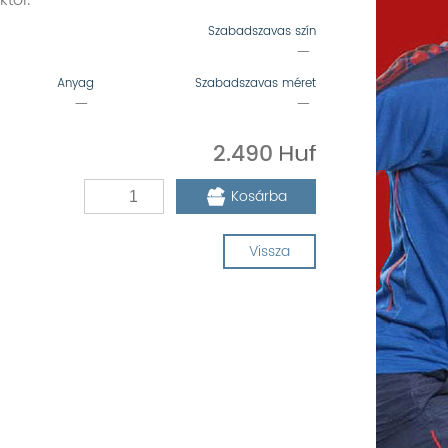
től.
Szabadszavas szín
—
Anyag
Szabadszavas méret
—
—
2.490
Kosárba
Vissza