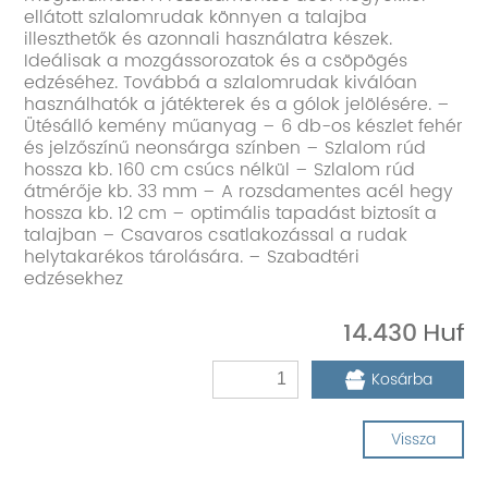
ellátott szlalomrudak könnyen a talajba
illeszthetők és azonnali használatra készek.
Ideálisak a mozgássorozatok és a csöpögés
edzéséhez. Továbbá a szlalomrudak kiválóan
használhatók a játékterek és a gólok jelölésére. –
Ütésálló kemény műanyag – 6 db-os készlet fehér
és jelzőszínű neonsárga színben – Szlalom rúd
hossza kb. 160 cm csúcs nélkül – Szlalom rúd
átmérője kb. 33 mm – A rozsdamentes acél hegy
hossza kb. 12 cm – optimális tapadást biztosít a
talajban – Csavaros csatlakozással a rudak
helytakarékos tárolására. – Szabadtéri
edzésekhez
14.430
Kosárba
Vissza