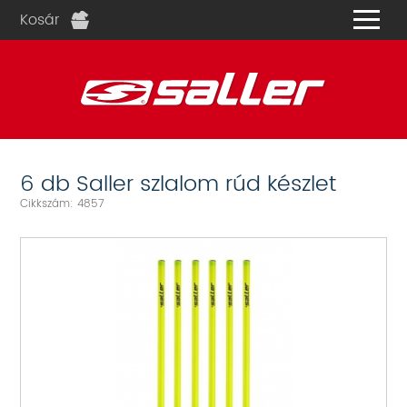
Kosár
és
6 db Saller szlalom rúd készlet
Cikkszám: 4857