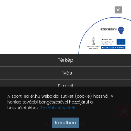
Térkép
Hívás
E-mail
A sport-saller.hu weboldal sütiket (cookie) használ. A
Facebook
honlap további böngészésével hozzájárul a
használatukhoz.
További részletek!
Rendben
Sport Saller Shop