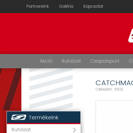
Partnereink
Galéria
Kapcsolat
Akció
Ruházat
Csapatsport
C
CATCHMACH
Cikkszám: 5822
Termékeink
Ruházat