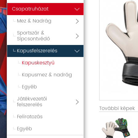
Csapatruházat
Mez & Nadrág
Sportszár &
Sípcsontvédő
Kapusfelszerelés
Kapuskesztyű
Kapusmez & nadrág
Egyéb
Játékvezetői
felszerelés
További képek
Feliratozás
Egyéb