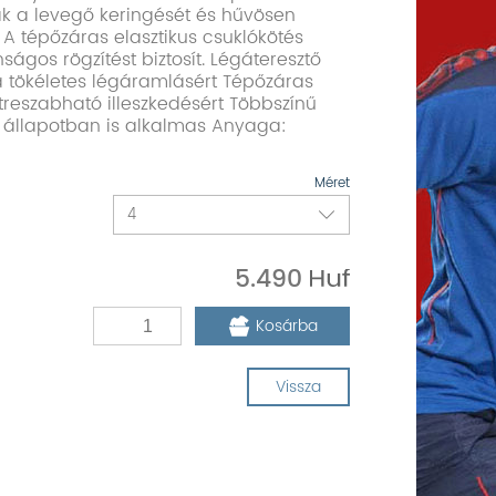
ák a levegő keringését és hűvösen
t. A tépőzáras elasztikus csuklókötés
nságos rögzítést biztosít. Légáteresztő
a tökéletes légáramlásért Tépőzáras
treszabható illeszkedésért Többszínű
 állapotban is alkalmas Anyaga:
Méret
5.490
Kosárba
Vissza