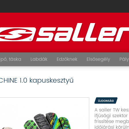
ipő, táska
Labdák
Edzőknek
Elsősegély
Pály
INE 1.0 kapuskesztyű
A saller TW ke
ifjúsági szekt
frissítése megb
időjárási körül