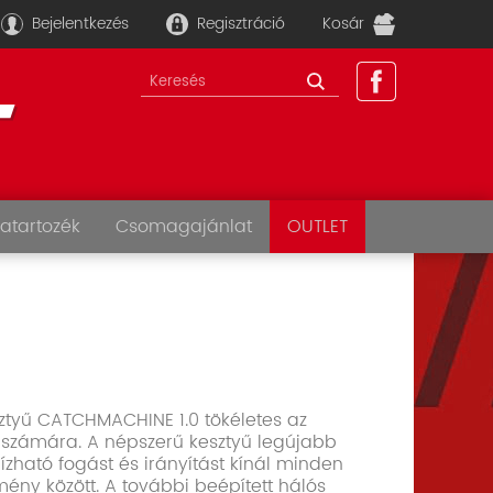
Bejelentkezés
Regisztráció
Kosár
atartozék
Csomagajánlat
OUTLET
sztyű CATCHMACHINE 1.0 tökéletes az
or számára. A népszerű kesztyű legújabb
ízható fogást és irányítást kínál minden
mény között. A további beépített hálós