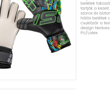
betétek fokozz
tartják a kezei
szoros és bizto
hálós betétek 
csuklózár a tes
design Nedves
PU/Latex