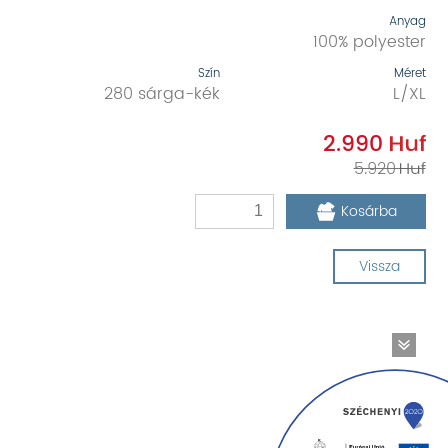
Anyag
100% polyester
Szín
Méret
280 sárga-kék
L/XL
2.990
5.920
Kosárba
Vissza