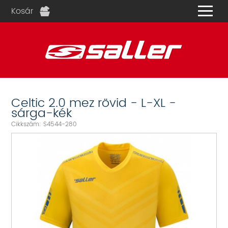
Kosár
és
Celtic 2.0 mez rövid - L-XL -
sárga-kék
Cikkszám: S4544-280