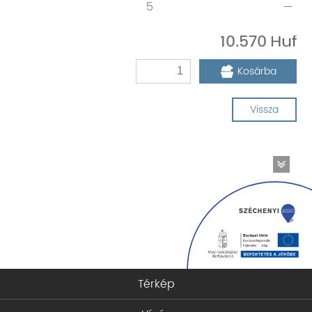
5
—
10.570
Kosárba
Vissza
Térkép