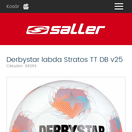
Kosár
és
Derbystar labda Stratos TT DB v25
Cikkszám: 88289