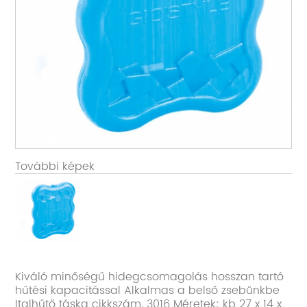
További képek
Kiváló minőségű hidegcsomagolás hosszan tartó
hűtési kapacitással Alkalmas a belső zsebünkbe
Italhűtő táska cikkszám. 3016 Méretek: kb 27 x 14 x