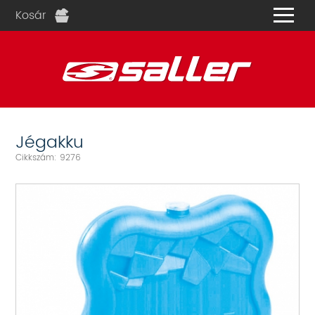
Kosár
és
Jégakku
Cikkszám: 9276