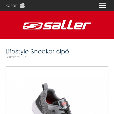
Kosár
és
Lifestyle Sneaker cipő
Cikkszám: S153