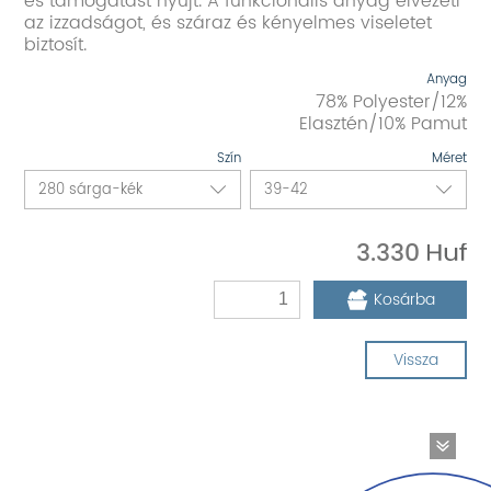
és támogatást nyújt. A funkcionális anyag elvezeti
az izzadságot, és száraz és kényelmes viseletet
biztosít.
Anyag
78% Polyester/12%
Elasztén/10% Pamut
Szín
Méret
3.330
Kosárba
Vissza