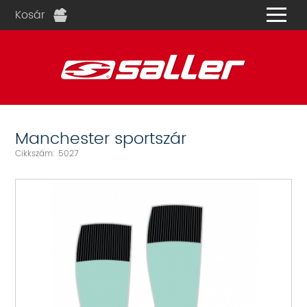
Kosár
és
Manchester sportszár
Cikkszám: 5027