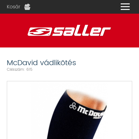
Kosár
és
McDavid vádlikötés
Cikkszám: 615