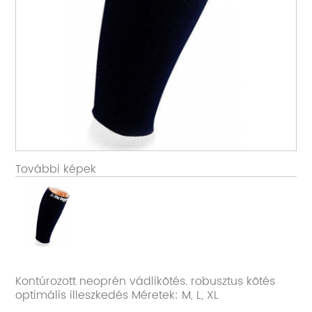
További képek
Kontúrozott neoprén vádlikötés. robusztus kötés
optimális illeszkedés Méretek: M, L, XL