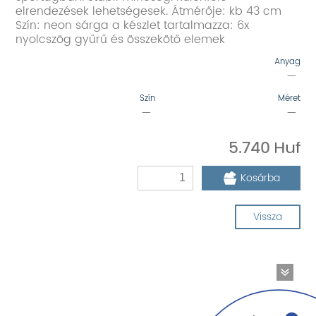
elrendezések lehetségesek. Átmérője: kb 43 cm
Szín: neon sárga a készlet tartalmazza: 6x
nyolcszög gyűrű és összekötő elemek
Anyag
—
Szín
Méret
—
—
5.740
Kosárba
Vissza