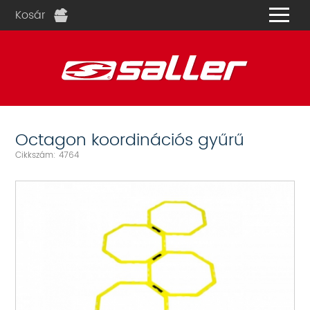
Kosár
és
Octagon koordinációs gyűrű
Cikkszám: 4764