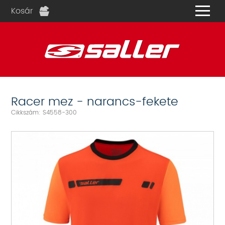
Kosár
és
Racer mez - narancs-fekete
Cikkszám: S4558-300