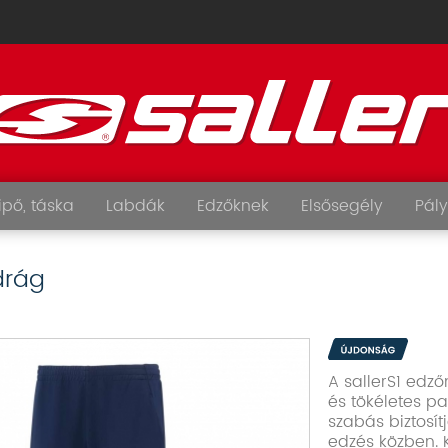
ipő, táska
Labdák
Edzőknek
Elsősegély
Pály
drág
A sallerS1 edz
és tökéletes pa
szabás biztosí
edzés közben. K