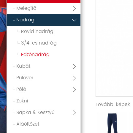
Melegítő
Nadrág
Rövid nadrág
3/4-es nadrág
Edzőnadrág
Kabát
Pulóver
Póló
Zokni
További képek
Sapka & Kesztyű
Aláöltözet