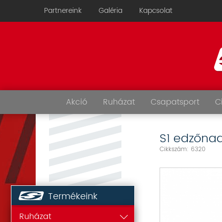
Partnereink
Galéria
Kapcsolat
Akció
Ruházat
Csapatsport
C
S1 edzőna
Cikkszám: 6320
Termékeink
Ruházat