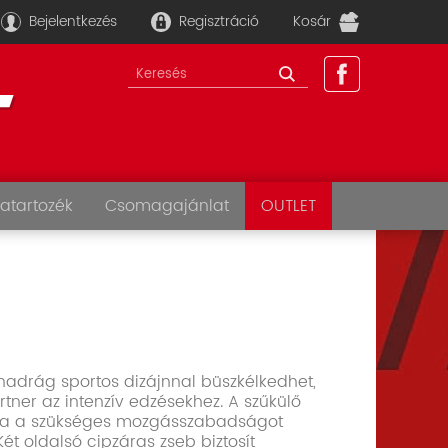
Bejelentkezés
Regisztráció
Kosár
atartozék
Csomagajánlat
OUTLET
őnadrág sportos dizájnnal büszkélkedhet,
rtner az intenzív edzésekhez. A szűkülő
tja a szükséges mozgásszabadságot
ét oldalsó cipzáras zseb biztosít