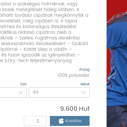
rolást a szükséges holmiknak, vagy
a kezek melegítését hideg időben. A
álható további cipzárak megkönnyítik a
 levetését, még cipőben is. A lapos
yelmes és biztonságos illeszkedést
 praktikus oldalsó cipzáras zseb a
iknak – Széles, rugalmas derékrész
 testreszabható illeszkedésért – Szűkülő
pzárral – Kötött ülep a vádlin –
 és fazon igazodik az igényeidhez –
ós S.Dry-Tech teljesítményanyag
Anyag
100% polyester
Szín
Méret
9.600
Kosárba