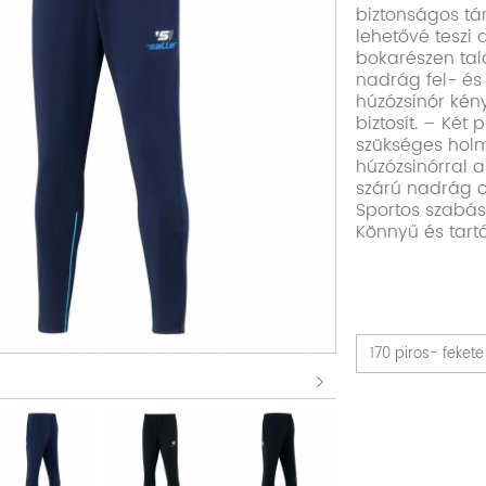
biztonságos tá
lehetővé teszi 
bokarészen tal
nadrág fel- és
húzózsinór kén
biztosít. – Két
szükséges holm
húzózsinórral a
szárú nadrág ci
Sportos szabás
Könnyű és tart