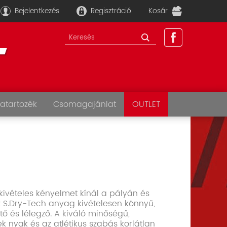
Bejelentkezés
Regisztráció
Kosár
atartozék
Csomagajánlat
OUTLET
 kivételes kényelmet kínál a pályán és
Az S.Dry-Tech anyag kivételesen könnyű,
ő és lélegző. A kiváló minőségű,
k nyak és az atlétikus szabás korlátlan