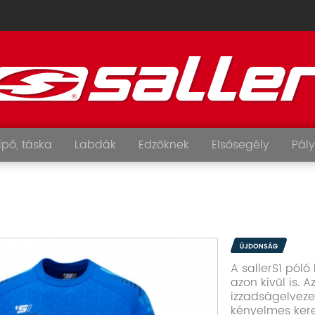
ipő, táska
Labdák
Edzőknek
Elsősegély
Pály
A sallerS1 póló
azon kívül is. 
izzadságelvezet
kényelmes kere