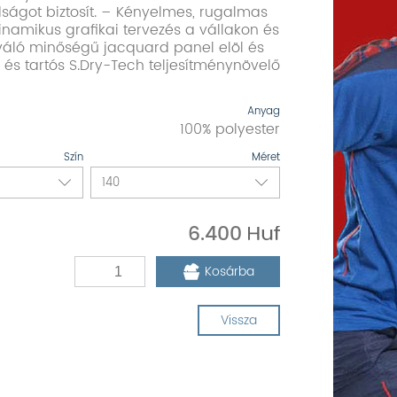
ágot biztosít. – Kényelmes, rugalmas
inamikus grafikai tervezés a vállakon és
váló minőségű jacquard panel elöl és
 és tartós S.Dry-Tech teljesítménynövelő
Anyag
100% polyester
Szín
Méret
6.400
Kosárba
Vissza