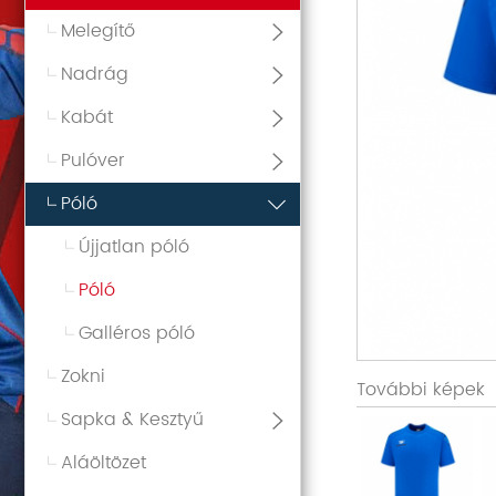
Melegítő
Nadrág
Kabát
Pulóver
Póló
Újjatlan póló
Póló
Galléros póló
Zokni
További képek
Sapka & Kesztyű
Aláöltözet