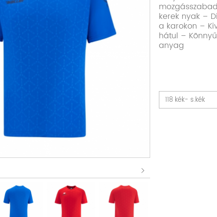
mozgásszabads
kerek nyak – D
a karokon – Ki
hátul – Könnyű
anyag