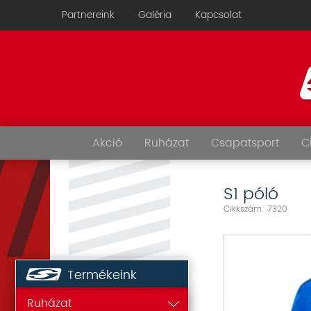
Partnereink
Galéria
Kapcsolat
Akció
Ruházat
Csapatsport
C
S1 póló
Cikkszám: 7320
Termékeink
Ruházat