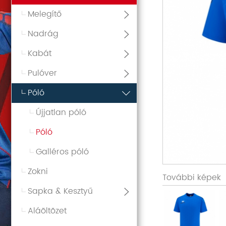
Melegítő
Nadrág
Kabát
Pulóver
Póló
Újjatlan póló
Póló
Galléros póló
Zokni
További képek
Sapka & Kesztyű
Aláöltözet