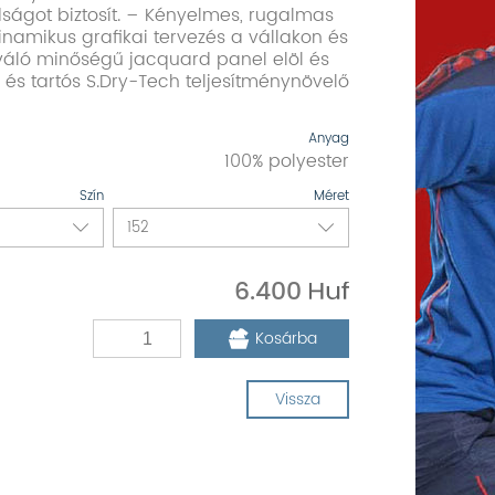
ágot biztosít. – Kényelmes, rugalmas
inamikus grafikai tervezés a vállakon és
váló minőségű jacquard panel elöl és
 és tartós S.Dry-Tech teljesítménynövelő
Anyag
100% polyester
Szín
Méret
6.400
Kosárba
Vissza