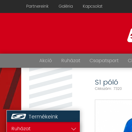
Partnereink
Galéria
Kapcsolat
Akció
Ruházat
Csapatsport
C
S1 póló
Cikkszám: 7320
Termékeink
Ruházat