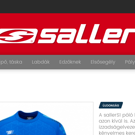
ipő, táska
Labdák
Edzőknek
Elsősegély
Pály
A sallerS1 póló
azon kívül is. 
izzadságelvezet
kényelmes kere