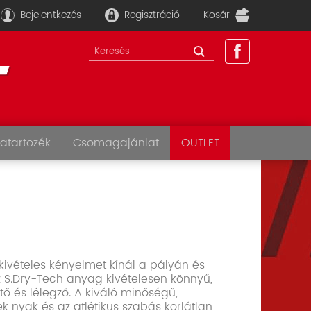
Bejelentkezés
Regisztráció
Kosár
atartozék
Csomagajánlat
OUTLET
 kivételes kényelmet kínál a pályán és
Az S.Dry-Tech anyag kivételesen könnyű,
ő és lélegző. A kiváló minőségű,
k nyak és az atlétikus szabás korlátlan