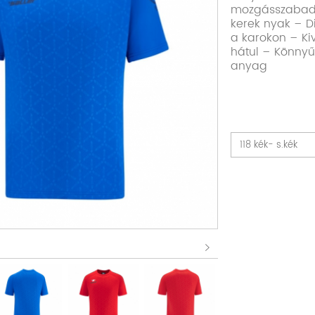
mozgásszabads
kerek nyak – D
a karokon – Ki
hátul – Könnyű
anyag