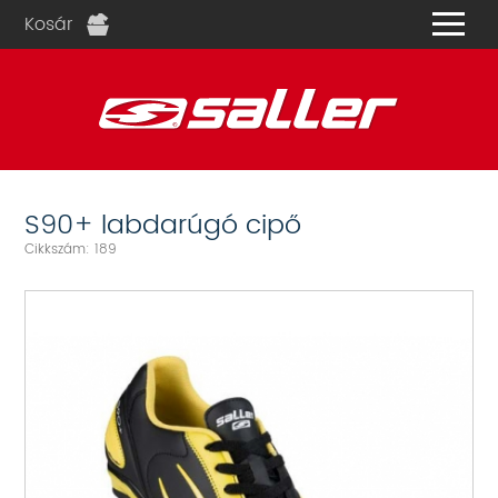
Kosár
és
S90+ labdarúgó cipő
Cikkszám: 189