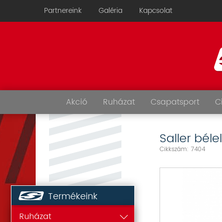
Partnereink
Galéria
Kapcsolat
Akció
Ruházat
Csapatsport
C
Saller béle
Cikkszám: 7404
Termékeink
Ruházat