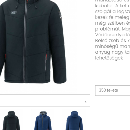
mandzsetta és 
kabátot. A két 
szolgál a legs
kezek felmeleg
még szélben é
problémát. Mag
Védőcsuklya Kö
Belső zseb és k
minőségű mandz
anyag nagy ta
lehetőségek