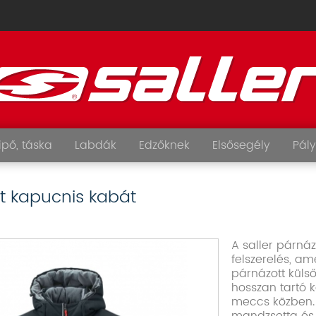
ipő, táska
Labdák
Edzőknek
Elsősegély
Pály
lt kapucnis kabát
A saller párná
felszerelés, am
párnázott külső
hosszan tartó k
meccs közben.