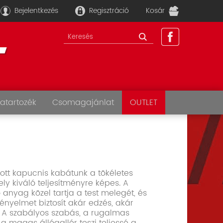
Bejelentkezés
Regisztráció
Kosár
atartozék
Csomagajánlat
OUTLET
zott kapucnis kabátunk a tökéletes
ely kiváló teljesítményre képes. A
 anyag közel tartja a test melegét, és
ényelmet biztosít akár edzés, akár
 A szabályos szabás, a rugalmas