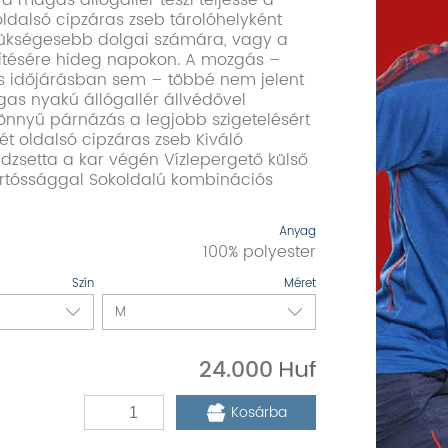
a magas állógallér teszi teljessé a
oldalsó cipzáras zseb tárolóhelyként
zükségesebb dolgai számára, vagy a
ítésére hideg napokon. A mozgás –
s időjárásban sem – többé nem jelent
as nyakú állógallér állvédővel
nnyű párnázás a legjobb szigetelésért
ét oldalsó cipzáras zseb Kiváló
setta a kar végén Vízlepergető külső
rtóssággal Sokoldalú kombinációs
Anyag
100% polyester
Szín
Méret
24.000
Kosárba