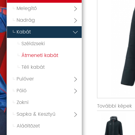
Melegítő
Nadrág
Kabát
Széldzseki
Átmeneti kabát
Téli kabát
Pulóver
Póló
Zokni
További képek
Sapka & Kesztyű
Aláöltözet