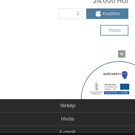
24.000
Kosárba
Vissza
Térkép
Hívás
E-mail