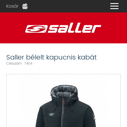
Kosár
és
Saller bélelt kapucnis kabát
Cikkszám: 7404