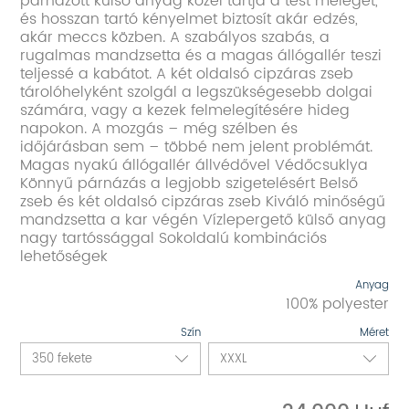
párnázott külső anyag közel tartja a test melegét,
és hosszan tartó kényelmet biztosít akár edzés,
akár meccs közben. A szabályos szabás, a
rugalmas mandzsetta és a magas állógallér teszi
teljessé a kabátot. A két oldalsó cipzáras zseb
tárolóhelyként szolgál a legszükségesebb dolgai
számára, vagy a kezek felmelegítésére hideg
napokon. A mozgás – még szélben és
időjárásban sem – többé nem jelent problémát.
Magas nyakú állógallér állvédővel Védőcsuklya
Könnyű párnázás a legjobb szigetelésért Belső
zseb és két oldalsó cipzáras zseb Kiváló minőségű
mandzsetta a kar végén Vízlepergető külső anyag
nagy tartóssággal Sokoldalú kombinációs
lehetőségek
Anyag
100% polyester
Szín
Méret