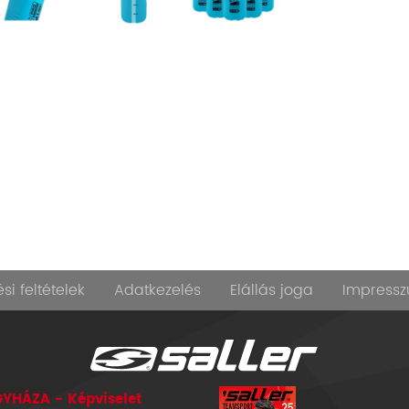
si feltételek
Adatkezelés
Elállás joga
Impress
YHÁZA - Képviselet