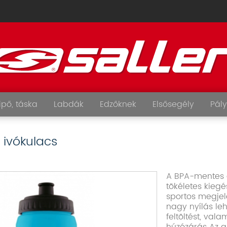
ipő, táska
Labdák
Edzőknek
Elsősegély
Pály
y ivókulacs
A BPA-mentes a
tökéletes kiegé
sportos megjel
nagy nyílás leh
feltöltést, vala