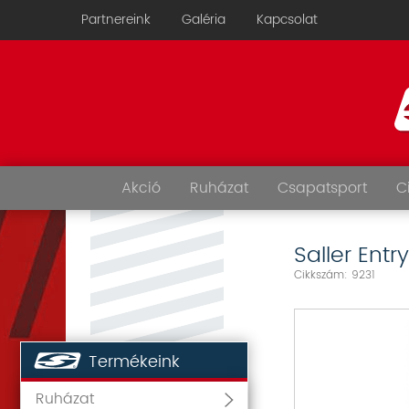
Partnereink
Galéria
Kapcsolat
Akció
Ruházat
Csapatsport
C
Saller Entr
Cikkszám: 9231
Termékeink
Ruházat