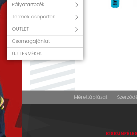
Pályatartozék
Termék csoportok
OUTLET
Csomagajánlat
ÚJ TERMÉKEK
Mérettáblázat
Szerződé
KISKUNFÉLEG