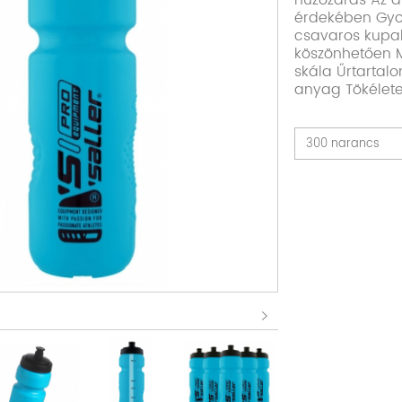
húzózárás Az a
érdekében Gyors
csavaros kupak
köszönhetően 
skála Űrtartal
anyag Tökélet