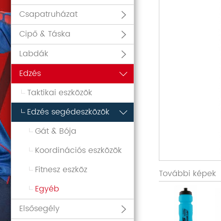
Csapatruházat
Cipő & Táska
Labdák
Edzés
Taktikai eszközök
Edzés segédeszközök
Gát & Bója
Koordinációs eszközök
Fitnesz eszköz
További képek
Egyéb
Elsősegély