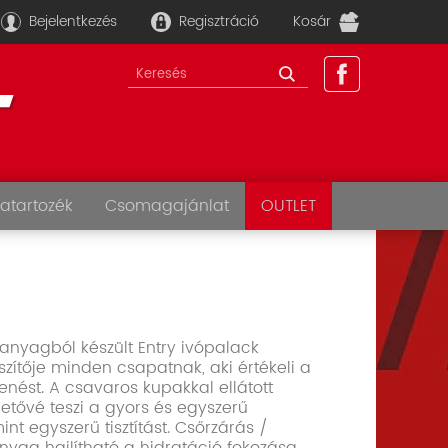
Bejelentkezés
Regisztráció
Kosár
atartozék
Csomagajánlat
OUTLET
nyagból készült Entry ivópalack
szítője minden csapatnak, aki értékeli a
enést. A csavaros kupakkal ellátott
etővé teszi a gyors és egyszerű
mint egyszerű tisztítást. Csőrzárás /