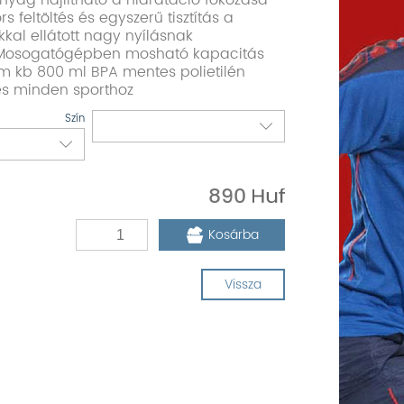
nyag hajlítható a hidratáció fokozása
 feltöltés és egyszerű tisztítás a
kal ellátott nagy nyílásnak
Mosogatógépben mosható kapacitás
om kb 800 ml BPA mentes polietilén
es minden sporthoz
Szín
890
Kosárba
Vissza