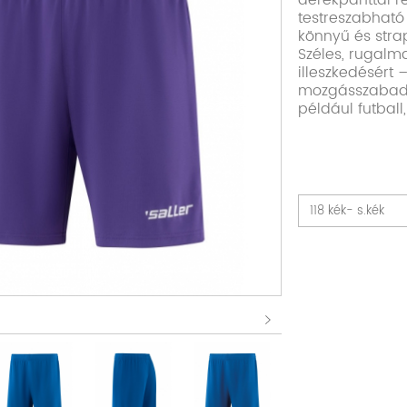
derékpánttal re
testreszabható
könnyű és stra
Széles, rugalm
illeszkedésért 
mozgásszabads
például futball