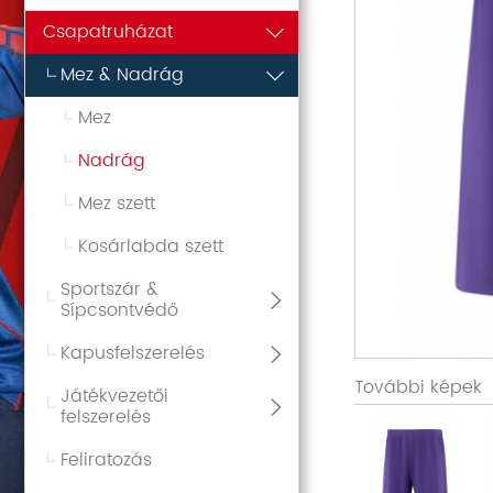
Csapatruházat
Mez & Nadrág
Mez
Nadrág
Mez szett
Kosárlabda szett
Sportszár &
Sípcsontvédő
Kapusfelszerelés
További képek
Játékvezetői
felszerelés
Feliratozás