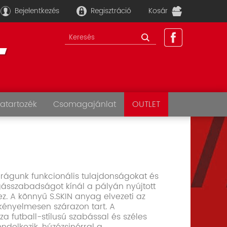
Bejelentkezés
Regisztráció
Kosár
atartozék
Csomagajánlat
OUTLET
drágunk funkcionális tulajdonságokat és
ásszabadságot kínál a pályán nyújtott
z. A könnyű S.SKIN anyag elvezeti az
 kényelmesen szárazon tart. A
a futball-stílusú szabással és széles