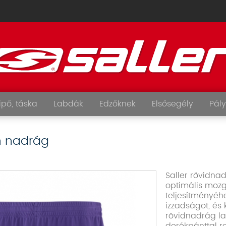
ipő, táska
Labdák
Edzőknek
Elsősegély
Pály
sh nadrág
Saller rövidna
optimális mozg
teljesítményéhe
izzadságot, és
rövidnadrág laz