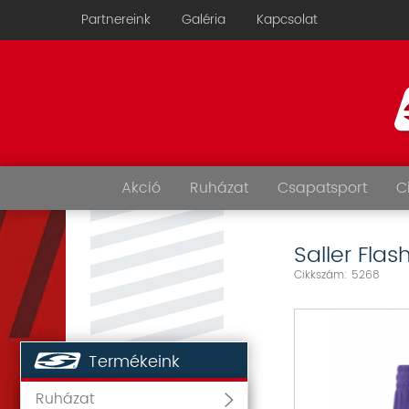
Partnereink
Galéria
Kapcsolat
Akció
Ruházat
Csapatsport
C
Saller Fla
Cikkszám: 5268
Termékeink
Ruházat