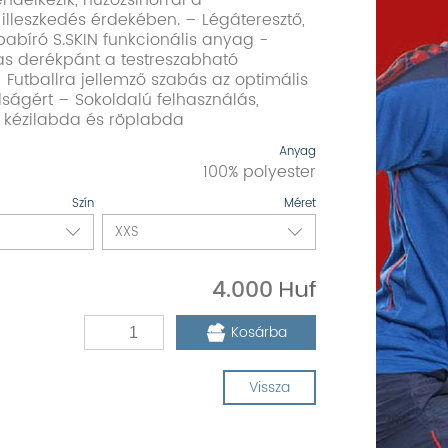
ndelkezik, húzózsinórral a
 illeszkedés érdekében. – Légáteresztő,
pabíró S.SKIN funkcionális anyag -
as derékpánt a testreszabható
– Futballra jellemző szabás az optimális
ágért – Sokoldalú felhasználás,
, kézilabda és röplabda
Anyag
100% polyester
Szín
Méret
4.000
Kosárba
Vissza