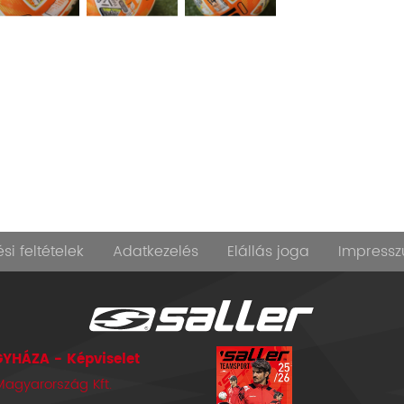
si feltételek
Adatkezelés
Elállás joga
Impress
YHÁZA - Képviselet
Magyarország Kft.