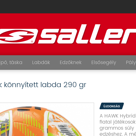
ipő, táska
Labdák
Edzőknek
Elsősegély
Pály
k könnyített labda 290 gr
A HAWK Hybrid 
fiatal játékoso
grammos súly id
edzéshez. A mé