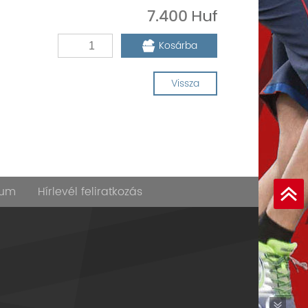
7.400
Kosárba
Vissza
zum
Hírlevél feliratkozás