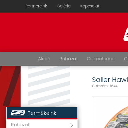
Partnereink
Galéria
Kapcsolat
Akció
Ruházat
Csapatsport
C
Saller Haw
Cikkszám: 1644
Termékeink
Ruházat