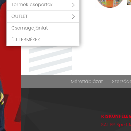
Termék csoportok
OUTLET
Csomagajánlat
ÚJ TERMÉKEK
Mérettáblázat
Szerződé
KISKUNFÉLEG
SALLER Sport 