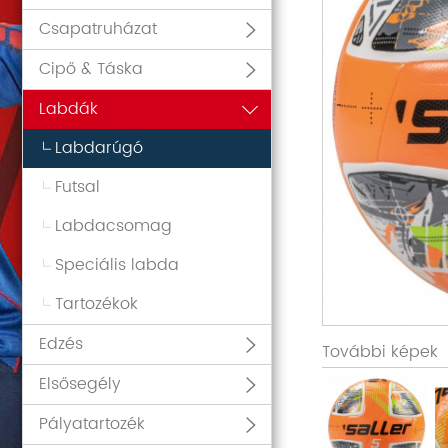
Csapatruházat
Cipő & Táska
Labdák
Labdarúgó
Futsal
Labdacsomag
Speciális labda
Tartozékok
Edzés
További képek
Elsősegély
Pályatartozék