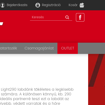
Bejelentkezés
Regisztráció
Kosár
atartozék
Csomagajánlat
OUTLET
Light290 labdánk tökéletes a legkisebb
k számára. A különösen könnyű, kb. 290
eális partnerré teszi ezt a labdát az
lyebb, védett varratok és a hőre