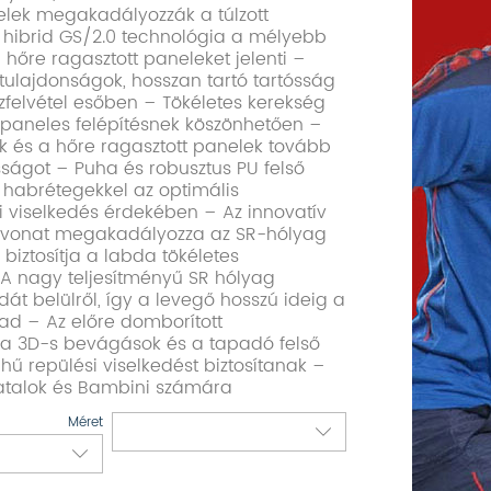
elek megakadályozzák a túlzott
 A hibrid GS/2.0 technológia a mélyebb
 hőre ragasztott paneleket jelenti –
ktulajdonságok, hosszan tartó tartósság
ízfelvétel esőben – Tökéletes kerekség
4 paneles felépítésnek köszönhetően –
ok és a hőre ragasztott panelek tovább
sságot – Puha és robusztus PU felső
habrétegekkel az optimális
i viselkedés érdekében – Az innovatív
vonat megakadályozza az SR-hólyag
s biztosítja a labda tökéletes
– A nagy teljesítményű SR hólyag
át belülről, így a levegő hosszú ideig a
d – Az előre domborított
a 3D-s bevágások és a tapadó felső
ű repülési viselkedést biztosítanak –
fiatalok és Bambini számára
Méret