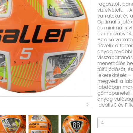
ragasztott pan
vízfelvételt. –
varratokat és a
Optimális játé
és minimális v
az innovatív 1
Az alsó varrat
növelik a tartó
anyag további 
visszapattanás
menethálós be
túlfújódását, é
lekerekítését 
megvédi a labd
labdában mara
gömbpanelek, 
anyag valóságh
Ideális E és F 