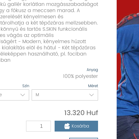
kú gallér korlátlan mozgásszabadságot
 így a fókusz a meccsen marad. A
lszerelését kényelmesen és
tárolhatja a két tépőzáras mellzsebben.
 könnyű és tartós S.SKIN funkcionális
es vágás az optimális
ágért - Modern, kényelmes húzott
 kialakítás elöl és hátul - Két tépőzáras
féleképpen használható, pl. fociban
ában
Anyag
100% polyester
Szín
Méret
13.320
Kosárba