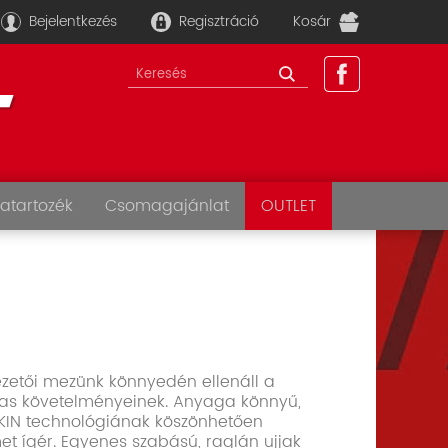
Bejelentkezés
Regisztráció
Kosár
atartozék
Csomagajánlat
OUTLET
vezetői mezünk könnyedén ellenáll a
s követelményeinek. Anyaga könnyű,
.SKIN technológiának köszönhetően
et ígér. Egyenes szabású, raglán ujjak