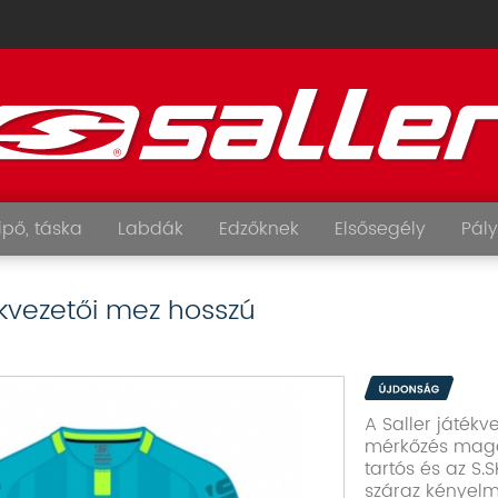
ipő, táska
Labdák
Edzőknek
Elsősegély
Pály
ékvezetői mez hosszú
A Saller játék
mérkőzés maga
tartós és az S
száraz kényelm