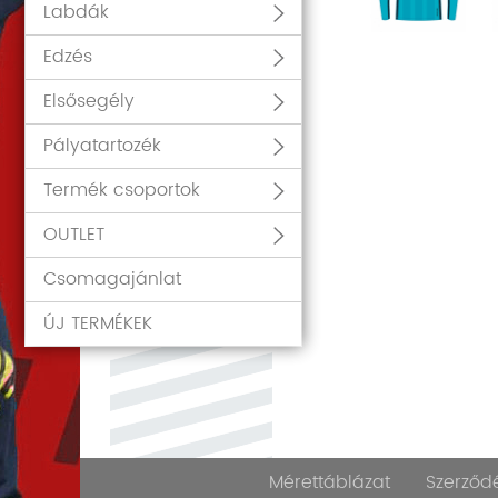
Labdák
Edzés
Elsősegély
Pályatartozék
Termék csoportok
OUTLET
Csomagajánlat
ÚJ TERMÉKEK
Mérettáblázat
Szerződé