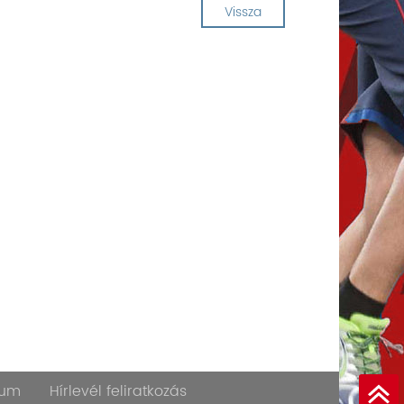
Vissza
zum
Hírlevél feliratkozás