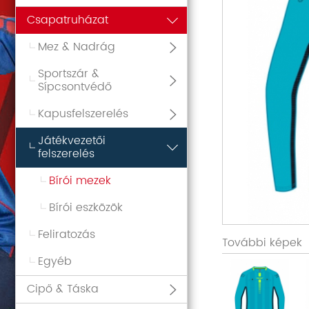
Csapatruházat
Mez & Nadrág
Sportszár &
Sípcsontvédő
Kapusfelszerelés
Játékvezetői
felszerelés
Bírói mezek
Bírói eszközök
Feliratozás
További képek
Egyéb
Cipő & Táska