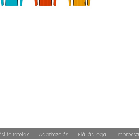
si feltételek
Adatkezelés
Elállás joga
Impress