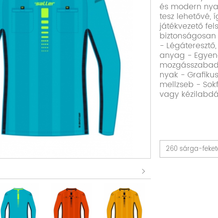
és modern nya
tesz lehetővé,
játékvezető fe
biztonságosan 
- Légáteresztő,
anyag - Egyen
mozgásszabads
nyak - Grafikus
mellzseb - Sok
vagy kézilabd