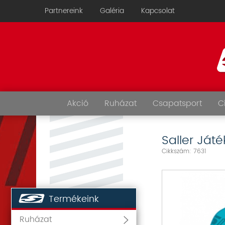
Partnereink
Galéria
Kapcsolat
Akció
Ruházat
Csapatsport
C
Saller Ját
Cikkszám: 7631
Termékeink
Ruházat