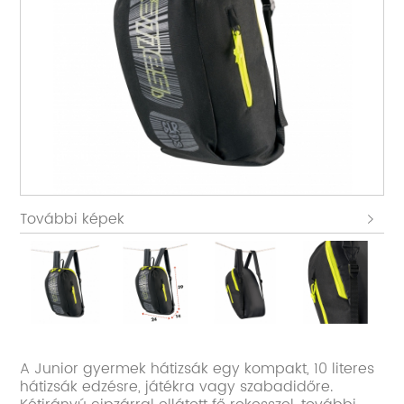
További képek
A Junior gyermek hátizsák egy kompakt, 10 literes
hátizsák edzésre, játékra vagy szabadidőre.