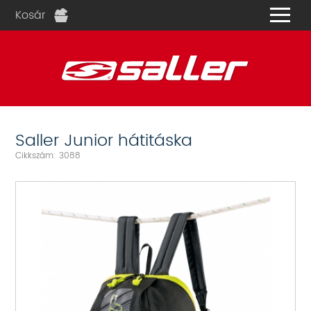
Kosár
és
Saller Junior hátitáska
Cikkszám: 3088