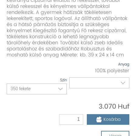
Kétirányú cipzárral ellátott fő rekesszel, további
külső rekesszel és kényelmes vállpántokkal
rendelkezik. A gyermek hátizsák tökéletesen
lekerekített, sportos logóval. Az állítható vállpántok
és a hátsó párnázás biztosítja a szükséges
kényelmet Kiegészítő fogantyú Fő rekesz cipzárral,
tökéletes konstrukció a lehető legnagyobb
tárolóhely érdekében További külső zseb Ideális
sportoláshoz és szabadidőhöz Robusztus és
mosható külső anyag Mérete: kb. 39 x 24 x 14 cm
Anyag
100% polyester
Szín
3.070
Kosárba