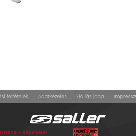
si feltételek
Adatkezelés
Elállás joga
Impress
YHÁZA - Képviselet