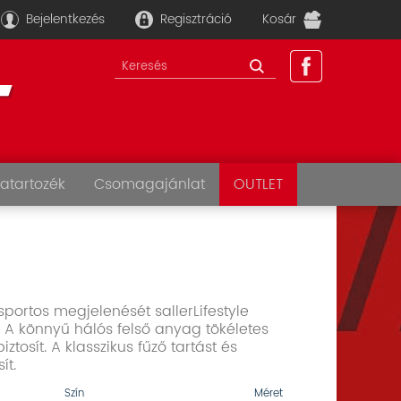
Bejelentkezés
Regisztráció
Kosár
atartozék
Csomagajánlat
OUTLET
sportos megjelenését sallerLifestyle
. A könnyű hálós felső anyag tökéletes
iztosít. A klasszikus fűző tartást és
ít.
Szín
Méret