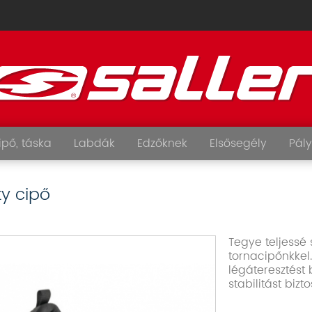
ipő, táska
Labdák
Edzőknek
Elsősegély
Pály
ty cipő
Tegye teljessé 
tornacipőnkkel
légáteresztést b
stabilitást biztos