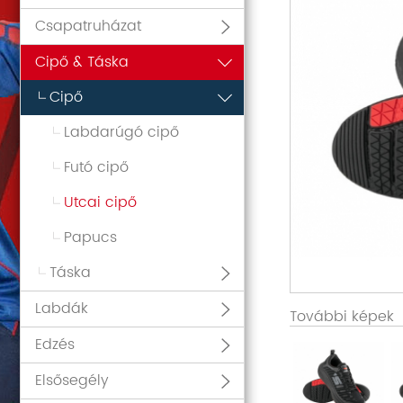
Csapatruházat
Cipő & Táska
Cipő
Labdarúgó cipő
Futó cipő
Utcai cipő
Papucs
Táska
Labdák
További képek
Edzés
Elsősegély