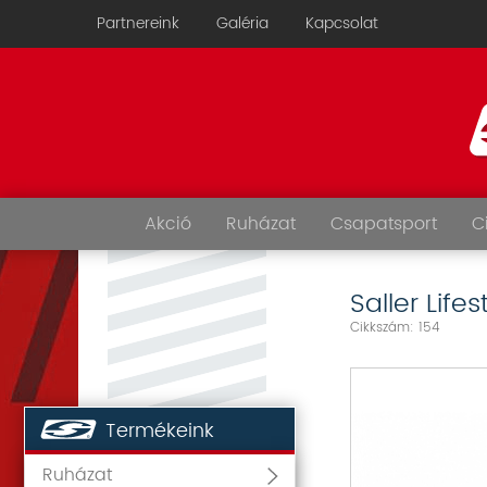
Partnereink
Galéria
Kapcsolat
Akció
Ruházat
Csapatsport
C
Saller Lifes
Cikkszám: 154
Termékeink
Ruházat