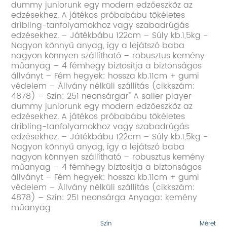
dummy juniorunk egy modern edzőeszköz az
edzésekhez. A játékos próbabábu tökéletes
dribling-tanfolyamokhoz vagy szabadrúgás
edzésekhez. – Játékbábu 122cm – Súly kb.1,5kg -
Nagyon könnyű anyag, így a lejátszó baba
nagyon könnyen szállítható – robusztus kemény
műanyag – 4 fémhegy biztosítja a biztonságos
állványt – Fém hegyek: hossza kb.11cm + gumi
védelem – Állvány nélküli szállítás (cikkszám:
4878) – Szín: 251 neonsárgar" A saller player
dummy juniorunk egy modern edzőeszköz az
edzésekhez. A játékos próbabábu tökéletes
dribling-tanfolyamokhoz vagy szabadrúgás
edzésekhez. – Játékbábu 122cm – Súly kb.1,5kg -
Nagyon könnyű anyag, így a lejátszó baba
nagyon könnyen szállítható – robusztus kemény
műanyag – 4 fémhegy biztosítja a biztonságos
állványt – Fém hegyek: hossza kb.11cm + gumi
védelem – Állvány nélküli szállítás (cikkszám:
4878) – Szín: 251 neonsárga Anyaga: kemény
műanyag
Szín
Méret