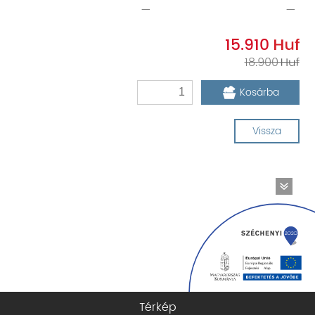
—
—
15.910
18.900
Kosárba
Vissza
Térkép