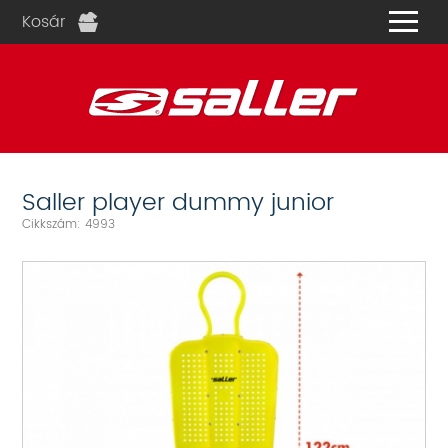
Kosár
és
Saller player dummy junior
Cikkszám: 4993