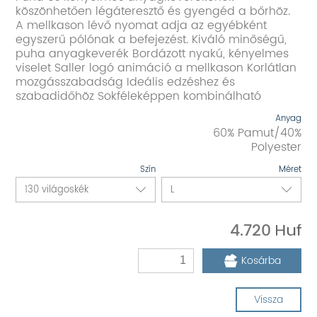
köszönhetően légáteresztő és gyengéd a bőrhöz.
A mellkason lévő nyomat adja az egyébként
egyszerű pólónak a befejezést. Kiváló minőségű,
puha anyagkeverék Bordázott nyakú, kényelmes
viselet Saller logó animáció a mellkason Korlátlan
mozgásszabadság Ideális edzéshez és
szabadidőhöz Sokféleképpen kombinálható
Anyag
60% Pamut/40%
Polyester
Szín
Méret
4.720
Kosárba
Vissza