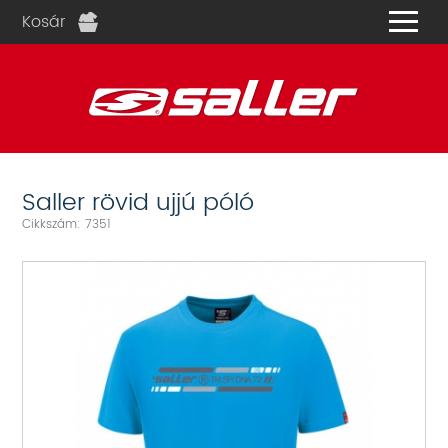
Kosár
és
Saller rövid ujjú póló
Cikkszám: 7351