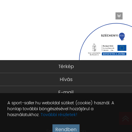
Térkép
Hívás
E-mail
A sport-saller.hu weboldal sütiket (cookie) használ. A
Facebook
honlap további böngészésével hozzájárul a
használatukhoz.
További részletek!
Rendben
Sport Saller Shop