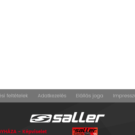
si feltételek
Adatkezelés
Elállás joga
Impress
YHÁZA - Képviselet