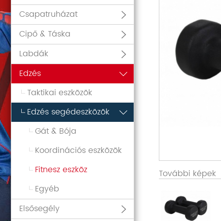
Csapatruházat
Cipő & Táska
Labdák
Edzés
Taktikai eszközök
Edzés segédeszközök
Gát & Bója
Koordinációs eszközök
Fitnesz eszköz
További képek
Egyéb
Elsősegély