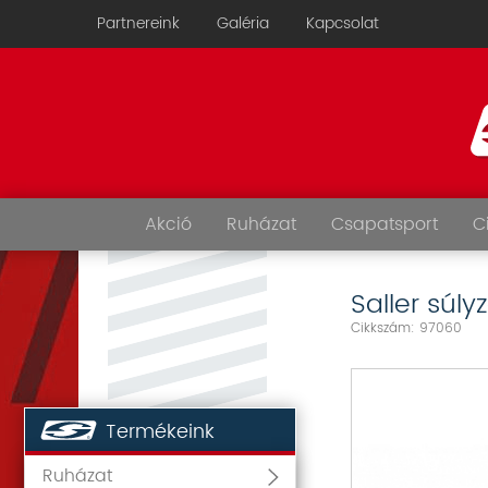
Partnereink
Galéria
Kapcsolat
Akció
Ruházat
Csapatsport
C
Saller súly
Cikkszám: 97060
Termékeink
Ruházat