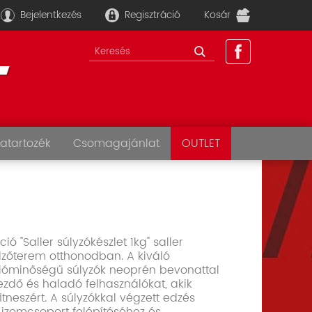
Bejelentkezés
Regisztráció
Kosár
atartozék
Csomagajánlat
OUTLET
ó "Saller súlyzókészlet 1kg" saller
dzőterem otthonodban. A kiváló
ióminőségű súlyzók neoprén bevonattal
zdő és haladó felhasználókat, akik
itneszért. A súlyzókkal végzett edzés