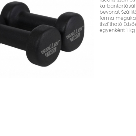
ideális számos
karbantartásáh
bevonat Szállít
forma megakad
tisztítható Edz
egyenként 1 kg