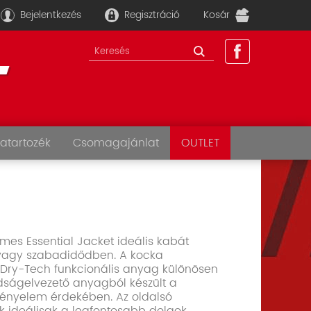
Bejelentkezés
Regisztráció
Kosár
atartozék
Csomagajánlat
OUTLET
mes Essential Jacket ideális kabát
vagy szabadidődben. A kocka
Dry-Tech funkcionális anyag különösen
dságelvezető anyagból készült a
kényelem érdekében. Az oldalsó