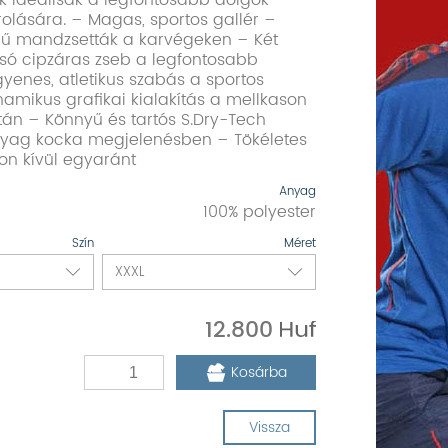
k ideálisak a legfontosabb dolgok
rolására. – Magas, sportos gallér –
gű mandzsetták a karvégeken – Két
alsó cipzáras zseb a legfontosabb
yenes, atletikus szabás a sportos
namikus grafikai kialakítás a mellkason
án – Könnyű és tartós S.Dry-Tech
nyag kocka megjelenésben – Tökéletes
on kívül egyaránt
Anyag
100% polyester
Szín
Méret
12.800
Kosárba
Vissza