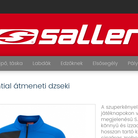
ipő, táska
Labdák
Edzőknek
Elsősegély
Pály
tial átmeneti dzseki
A szuperkényel
játéknapokon 
megjelenésű S.
könnyű és izza
hosszan tartó 