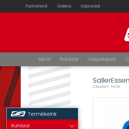
Partnereink
Galéria
Kapcsolat
Akció
Ruházat
Csapatsport
C
SallerEssen
Cikkszám: 6508
Termékeink
Ruházat