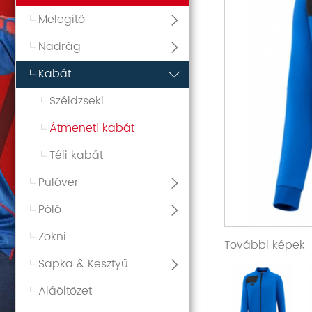
Melegítő
Nadrág
Kabát
Széldzseki
Átmeneti kabát
Téli kabát
Pulóver
Póló
Zokni
További képek
Sapka & Kesztyű
Aláöltözet