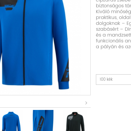
cipzáras zsebe
biztonságos tá
Kiváló minősé
praktikus, old
dolgoknak – Eg
szabásért – Di
és a mandzsett
funkcionális a
a pályán és az