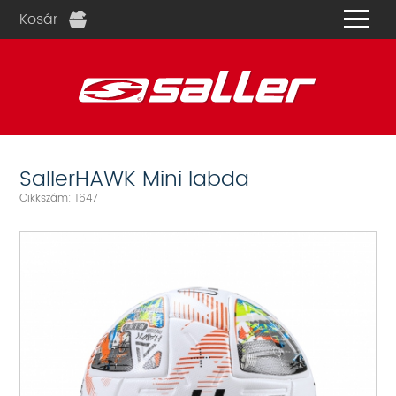
Kosár
és
SallerHAWK Mini labda
Cikkszám: 1647