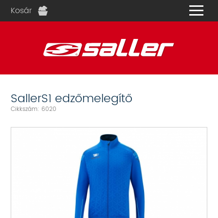
Kosár
és
SallerS1 edzőmelegítő
Cikkszám: 6020