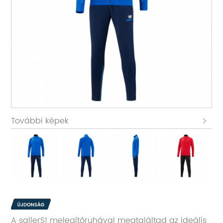
További képek
A sallerS1 melegítőruhával megtaláltad az ideális