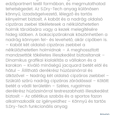
edzőpartnert textil formában, és megmutathatod
tehetségedet. Az S.Dry-Tech anyag különösen
könnyű, izzadságelvezető, lélegző és tartós
kényelmet biztosít. A kabát és a nadrág oldalsó
cipzáras zsebei tökéletesek a nélkülözhetetlen
holmik tárolására vagy a kezek melegítésére
hideg időben. A bokacipzáraknak köszönhetően a
nadrág könnyen fel- és levehető, akár cipőben is.
– Kabát két oldalsó cipzáras zsebbel a
nélkülözhetetlen holmidnak – A meghosszított
mandzsetták tökéletes illeszkedést biztosítanak –
Dinamikus grafikai kialakítás a vállakon és a
karokon – Kiváló minőségű jacquard betét elöl és
hátul – Állítható derékrész húzózsinórral és
ütközővel – Nadrág két oldalsó cipzáras zsebbel –
Szűkülő szárú nadrág cipzáras záródással – Kötött
betét a vádli területén – Széles, rugalmas
derékrész húzózsinórral testreszabható illeszkedést
biztosít – Az atlétikus szabás és a sportos fazon
alkalmazkodik az igényeidhez – Könnyű és tartós
S.Dry-Tech funkcionális anyag
Anyag