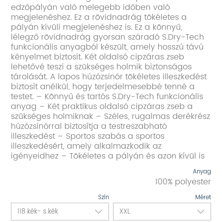
edzőpályán való melegebb időben való
megjelenéshez. Ez a rövidnadrág tökéletes a
pályán kívüli megjelenéshez is. Ez a könnyű,
lélegző rövidnadrág gyorsan száradó S.Dry-Tech
funkcionális anyagból készült, amely hosszú távú
kényelmet biztosít. Két oldalsó cipzáras zseb
lehetővé teszi a szükséges holmik biztonságos
tárolását. A lapos húzózsinór tökéletes illeszkedést
biztosít anélkül, hogy terjedelmesebbé tenné a
testet. – Könnyű és tartós S.Dry-Tech funkcionális
anyag – Két praktikus oldalsó cipzáras zseb a
szükséges holmiknak – Széles, rugalmas derékrész
húzózsinórral biztosítja a testreszabható
illeszkedést – Sportos szabás a sportos
illeszkedésért, amely alkalmazkodik az
igényeidhez – Tökéletes a pályán és azon kívül is
Anyag
100% polyester
Szín
Méret