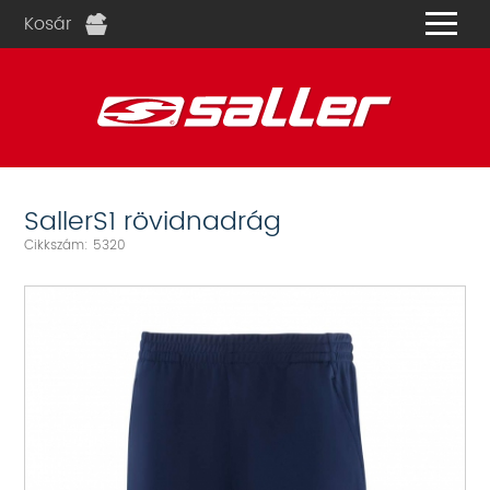
Kosár
és
SallerS1 rövidnadrág
Cikkszám: 5320