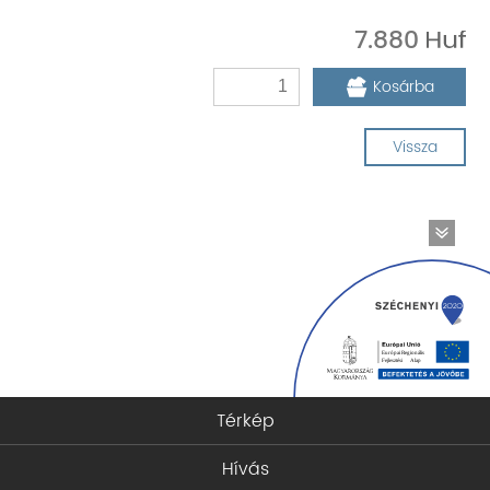
7.880
Kosárba
Vissza
Térkép
Hívás