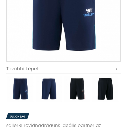
További képek
sallerS1 rövidnadrágunk ideális partner az