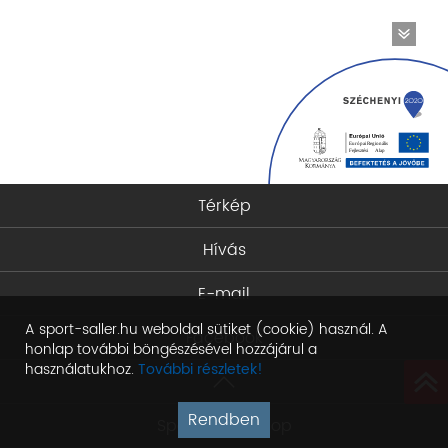
Térkép
Hívás
E-mail
A sport-saller.hu weboldal sütiket (cookie) használ. A
Facebook
honlap további böngészésével hozzájárul a
használatukhoz.
További részletek!
Rendben
Sport Saller Shop