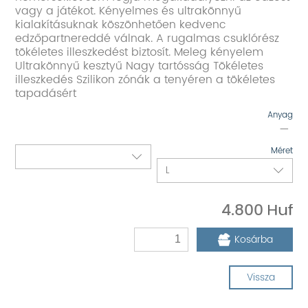
vagy a játékot. Kényelmes és ultrakönnyű
kialakításuknak köszönhetően kedvenc
edzőpartnereddé válnak. A rugalmas csuklórész
tökéletes illeszkedést biztosít. Meleg kényelem
Ultrakönnyű kesztyű Nagy tartósság Tökéletes
illeszkedés Szilikon zónák a tenyéren a tökéletes
tapadásért
Anyag
—
Méret
4.800
Kosárba
Vissza