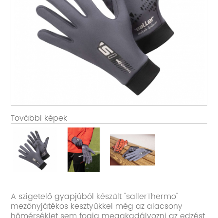
További képek
A szigetelő gyapjúból készült "sallerThermo"
mezőnyjátékos kesztyűkkel még az alacsony
hőmérséklet sem fogja megakadályozni az edzést