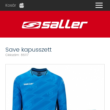
Kosár
és
Save kapusszett
Cikkszám: 86117