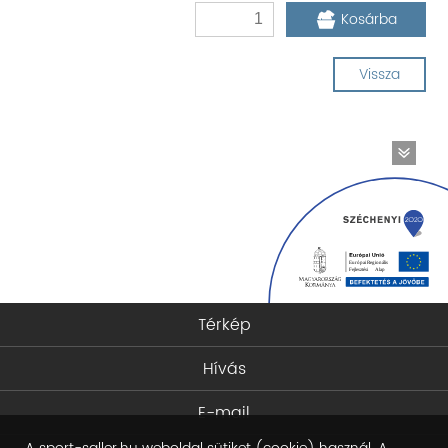
Kosárba
Vissza
Térkép
Hívás
E-mail