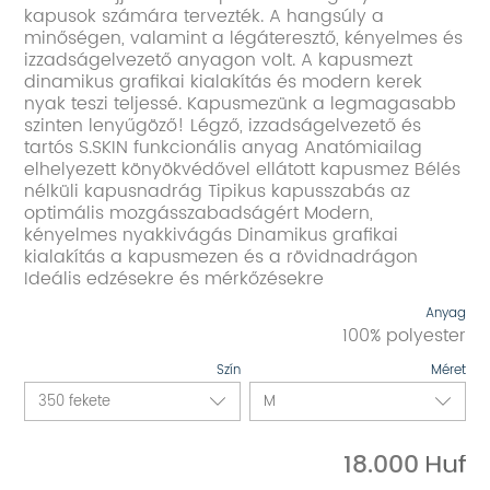
kapusok számára tervezték. A hangsúly a
minőségen, valamint a légáteresztő, kényelmes és
izzadságelvezető anyagon volt. A kapusmezt
dinamikus grafikai kialakítás és modern kerek
nyak teszi teljessé. Kapusmezünk a legmagasabb
szinten lenyűgöző! Légző, izzadságelvezető és
tartós S.SKIN funkcionális anyag Anatómiailag
elhelyezett könyökvédővel ellátott kapusmez Bélés
nélküli kapusnadrág Tipikus kapusszabás az
optimális mozgásszabadságért Modern,
kényelmes nyakkivágás Dinamikus grafikai
kialakítás a kapusmezen és a rövidnadrágon
Ideális edzésekre és mérkőzésekre
Anyag
100% polyester
Szín
Méret
18.000