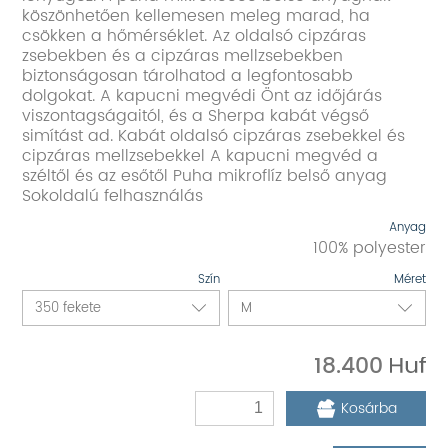
köszönhetően kellemesen meleg marad, ha
csökken a hőmérséklet. Az oldalsó cipzáras
zsebekben és a cipzáras mellzsebekben
biztonságosan tárolhatod a legfontosabb
dolgokat. A kapucni megvédi Önt az időjárás
viszontagságaitól, és a Sherpa kabát végső
simítást ad. Kabát oldalsó cipzáras zsebekkel és
cipzáras mellzsebekkel A kapucni megvéd a
széltől és az esőtől Puha mikroflíz belső anyag
Sokoldalú felhasználás
Anyag
100% polyester
Szín
Méret
18.400
Kosárba