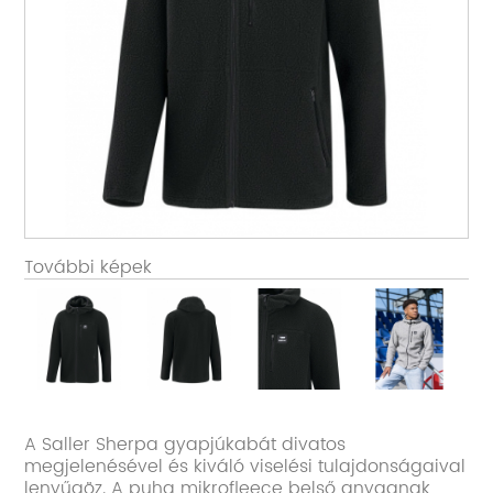
További képek
A Saller Sherpa gyapjúkabát divatos
megjelenésével és kiváló viselési tulajdonságaival
lenyűgöz. A puha mikrofleece belső anyagnak