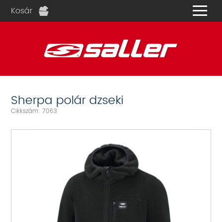
Kosár
és
Sherpa polár dzseki
Cikkszám: 7063