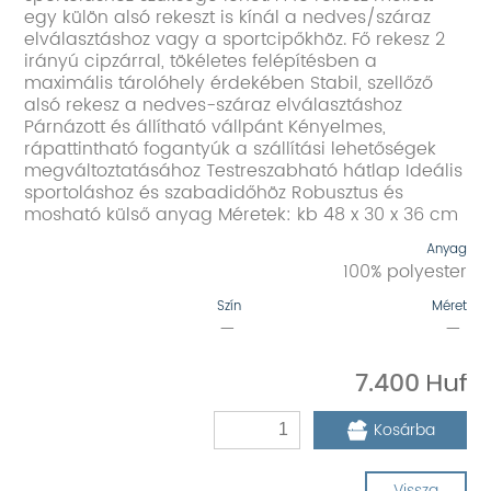
egy külön alsó rekeszt is kínál a nedves/száraz
elválasztáshoz vagy a sportcipőkhöz. Fő rekesz 2
irányú cipzárral, tökéletes felépítésben a
maximális tárolóhely érdekében Stabil, szellőző
alsó rekesz a nedves-száraz elválasztáshoz
Párnázott és állítható vállpánt Kényelmes,
rápattintható fogantyúk a szállítási lehetőségek
megváltoztatásához Testreszabható hátlap Ideális
sportoláshoz és szabadidőhöz Robusztus és
mosható külső anyag Méretek: kb 48 x 30 x 36 cm
Anyag
100% polyester
Szín
Méret
—
—
7.400
Kosárba
Vissza