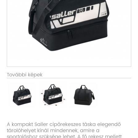
További képek
A kompakt Saller cipőrekeszes táska elegendő
tárolóhelyet kínál mindennek, amire a
sportoláshoz szüksége lehet. A fő rekesz mellett