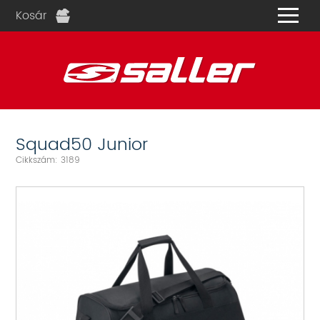
Kosár
és
Squad50 Junior
Cikkszám: 3189