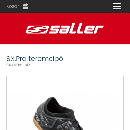
Kosár
és
SX.Pro teremcipő
Cikkszám: 142