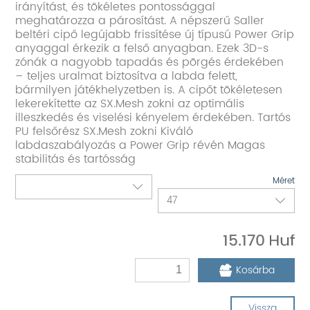
irányítást, és tökéletes pontossággal
meghatározza a párosítást. A népszerű Saller
beltéri cipő legújabb frissítése új típusú Power Grip
anyaggal érkezik a felső anyagban. Ezek 3D-s
zónák a nagyobb tapadás és pörgés érdekében
– teljes uralmat biztosítva a labda felett,
bármilyen játékhelyzetben is. A cipőt tökéletesen
lekerekítette az SX.Mesh zokni az optimális
illeszkedés és viselési kényelem érdekében. Tartós
PU felsőrész SX.Mesh zokni Kiváló
labdaszabályozás a Power Grip révén Magas
stabilitás és tartósság
Méret
15.170
Kosárba
Vissza