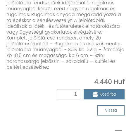
jelölőtábla rendszerünk időjárásálló, rugalmas
műanyagból készül, ezért nagyon rugalmas és
rugalmas. Rugalmas anyaga megakadályozza a
rálépéskor a sérülésveszélyt. A jelölőtáblák
ideálisak a játék- és futóterületek elhatárolására
vagy ügyességi gyakorlatok elvégzésére. –
Komplett jelölőtárcsa rendszer, amely 20
jelölőtárcsából áll – Rugalmas és csúszásmentes
jelölőtábla műanyagból - Súly kb. 32 g – Átmérője
kb 18,5 cm és magassága kb 6 cm – Szín:
narancssárga jelzőszín – sokoldalú – Kültéri és
beltéri edzésekhez
4.440
Kosárba
Vissza