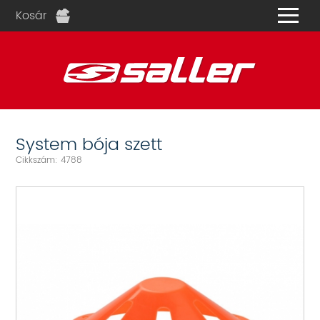
Kosár
és
System bója szett
Cikkszám: 4788