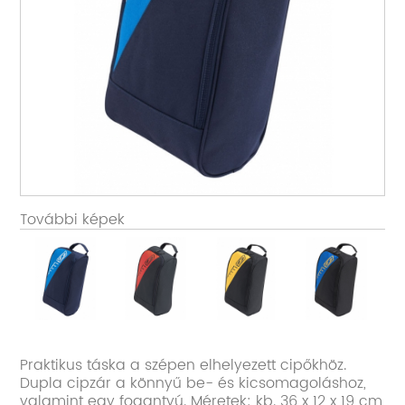
További képek
Praktikus táska a szépen elhelyezett cipőkhöz.
Dupla cipzár a könnyű be- és kicsomagoláshoz,
valamint egy fogantyú. Méretek: kb. 36 x 12 x 19 cm