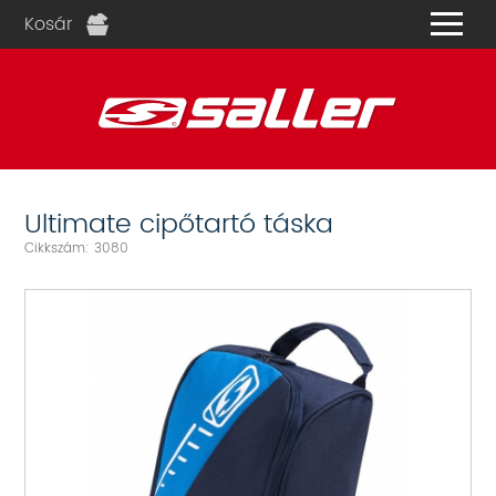
Kosár
és
Ultimate cipőtartó táska
Cikkszám: 3080