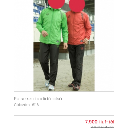
Pulse szabadidő alsó
Cikkszám: 6116
7.900
8.160