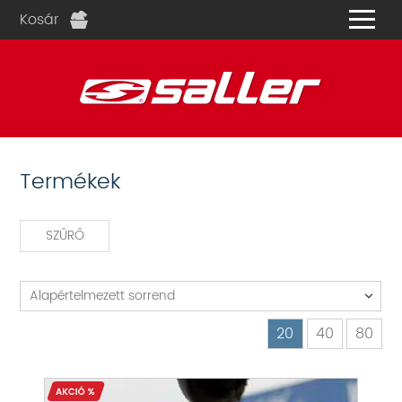
Kosár
és
Termékek
SZŰRŐ
Alapértelmezett sorrend
20
40
80