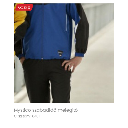
Mystico szabadidő melegítő
Cikkszám: 6461