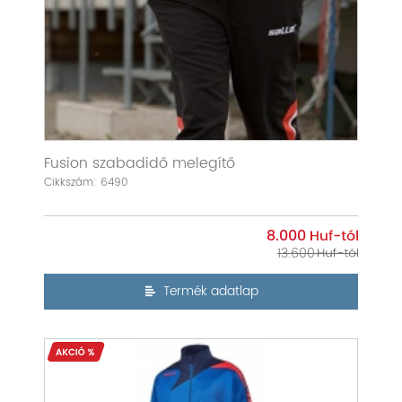
Fusion szabadidő melegítő
Cikkszám: 6490
8.000
13.600
Termék adatlap