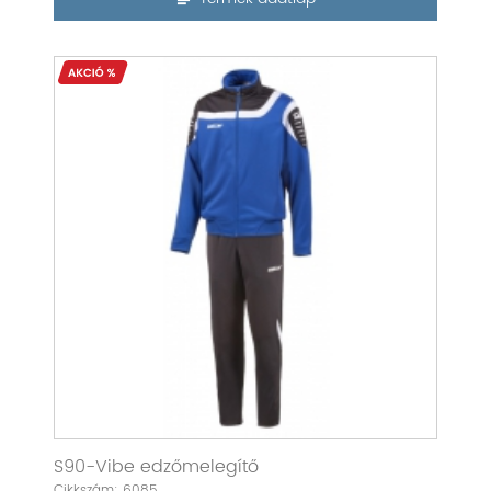
S90-Vibe edzőmelegítő
Cikkszám: 6085