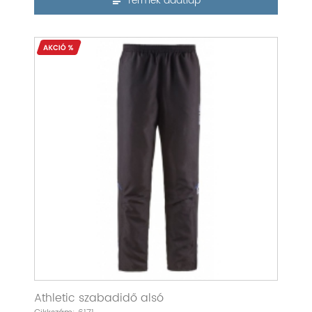
Termék adatlap
Athletic szabadidő alsó