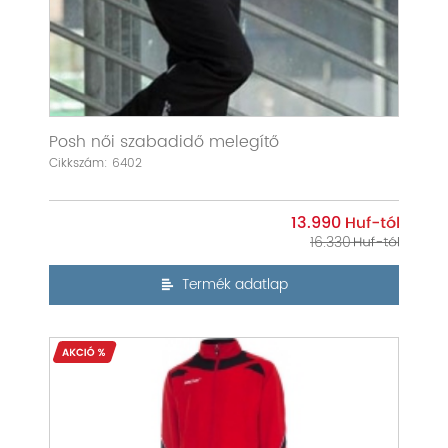
Posh női szabadidő melegítő
Cikkszám: 6402
13.990
16.330
Termék adatlap