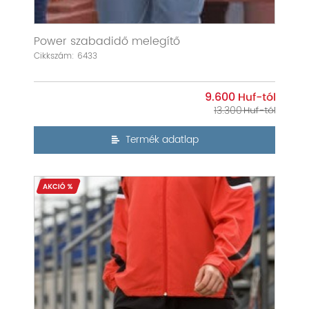
Power szabadidő melegítő
Cikkszám: 6433
9.600
13.300
Termék adatlap