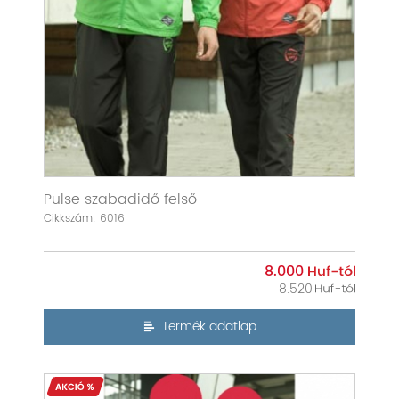
Pulse szabadidő felső
Cikkszám: 6016
8.000
8.520
Termék adatlap