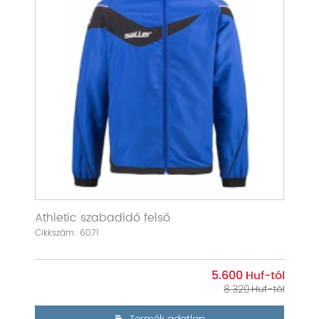
Athletic szabadidő felső
Cikkszám: 6071
5.600
8.320