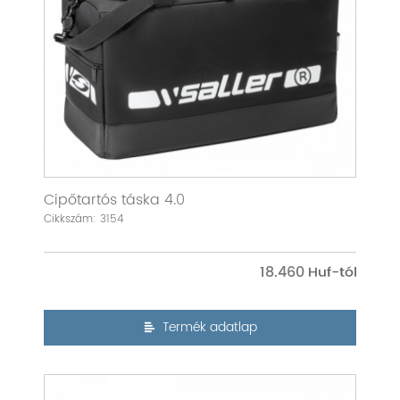
Cipőtartós táska 4.0
Cikkszám: 3154
18.460
Termék adatlap