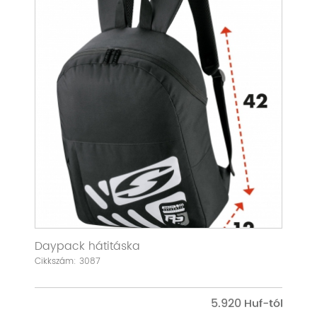
Daypack hátitáska
Cikkszám: 3087
5.920