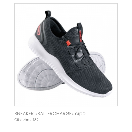
SNEAKER »SALLERCHARGE« cipő
Cikkszám: 182