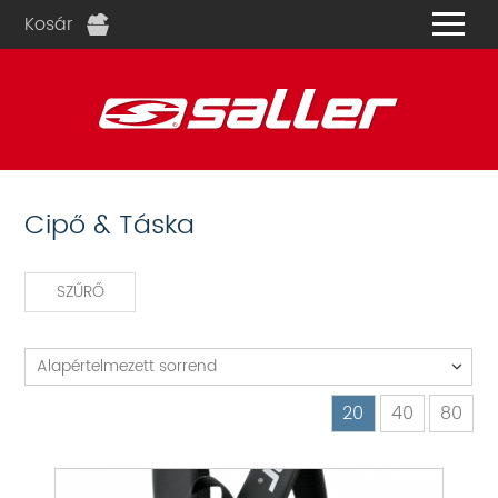
Kosár
és
Cipő & Táska
SZŰRŐ
Alapértelmezett sorrend
20
40
80