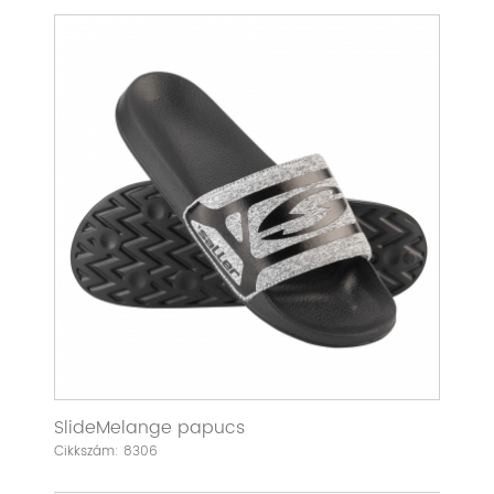
SlideMelange papucs
Cikkszám: 8306