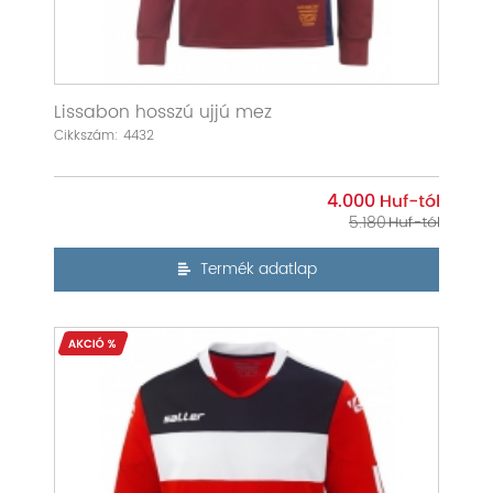
Lissabon hosszú ujjú mez
Cikkszám: 4432
4.000
5.180
Termék adatlap