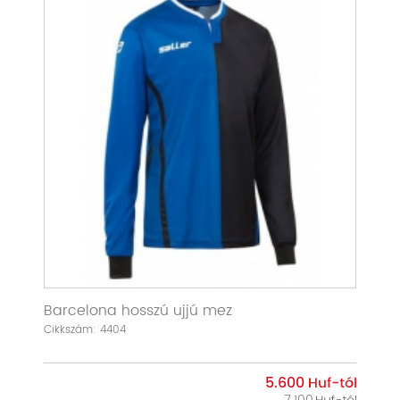
Barcelona hosszú ujjú mez
Cikkszám: 4404
5.600