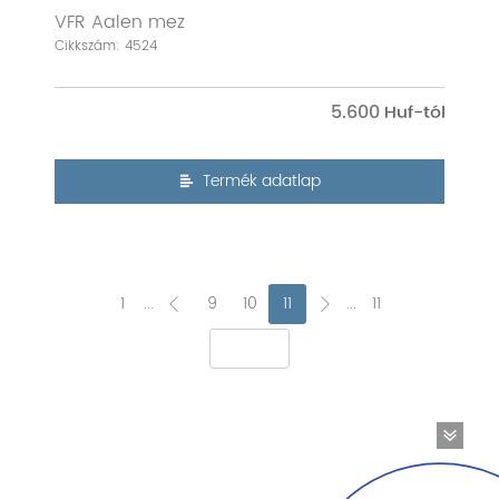
VFR Aalen mez
Cikkszám: 4524
5.600
Termék adatlap
1
...
9
10
11
...
11