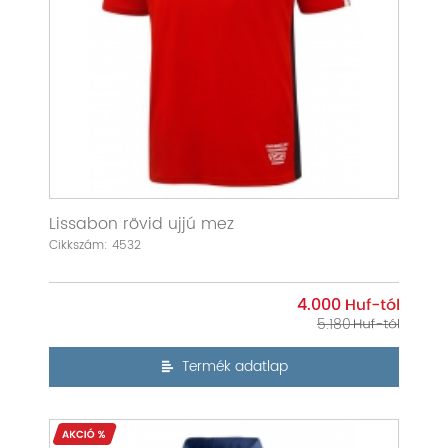
Lissabon rövid ujjú mez
Cikkszám: 4532
4.000
5.180
Termék adatlap