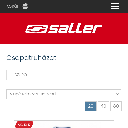
Kosár
és
Csapatruházat
SZŰRŐ
Alapértelmezett sorrend
20
40
80