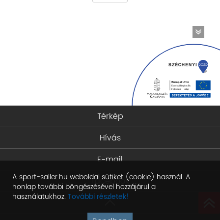
Térkép
Hívás
E-mail
A sport-saller.hu weboldal sütiket (cookie) használ. A
Facebook
honlap további böngészésével hozzájárul a
használatukhoz.
További részletek!