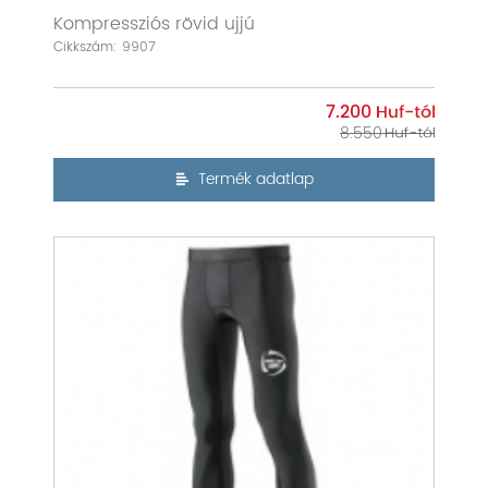
Kompressziós rövid ujjú
Cikkszám: 9907
7.200
8.550
Termék adatlap