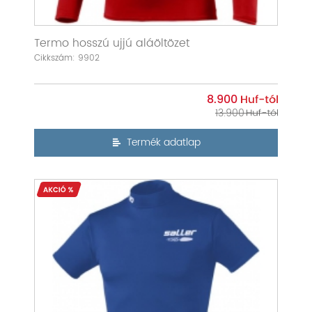
Termo hosszú ujjú aláöltözet
Cikkszám: 9902
8.900
13.900
Termék adatlap