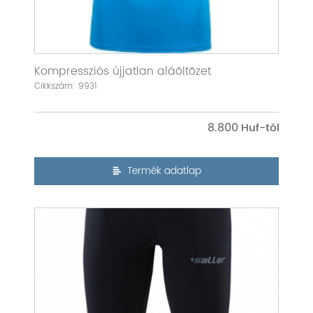
Kompressziós újjatlan aláöltözet
Cikkszám: 9931
8.800
Termék adatlap