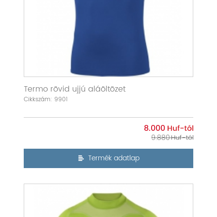
Termo rövid ujjú aláöltözet
Cikkszám: 9901
8.000
9.880
Termék adatlap