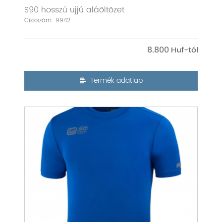
S90 hosszú ujjú aláöltözet
Cikkszám: 9942
8.800
Termék adatlap