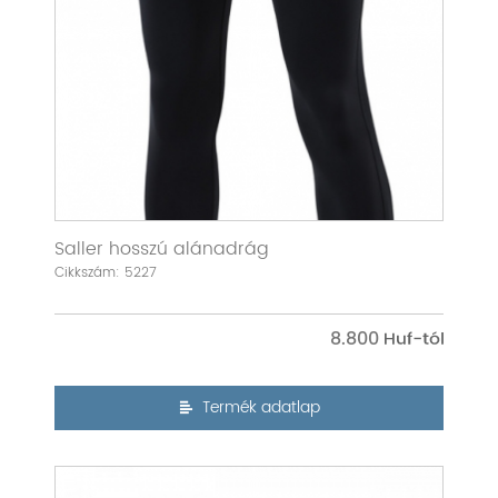
Saller hosszú alánadrág
Cikkszám: 5227
8.800
Termék adatlap