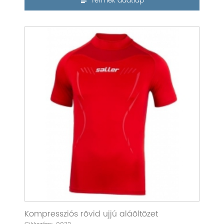
Termék adatlap
Kompressziós rövid ujjú aláöltözet