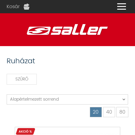
Kosár
és
Ruházat
SZŰRŐ
Alapértelmezett sorrend
20
40
80