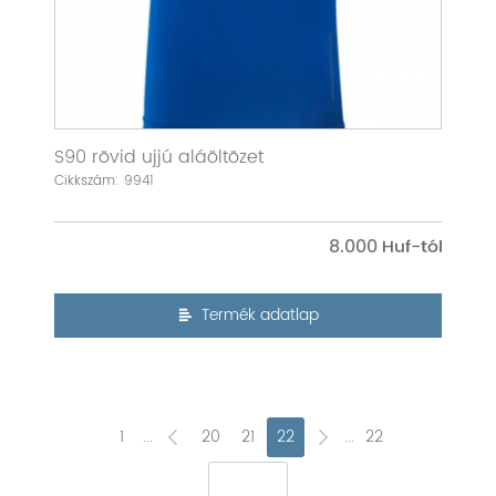
S90 rövid ujjú aláöltözet
Cikkszám: 9941
8.000
Termék adatlap
1
...
20
21
22
...
22