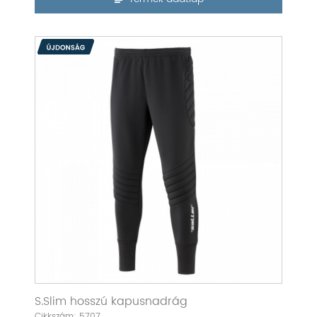
S.Slim hosszú kapusnadrág
Cikkszám: 5707