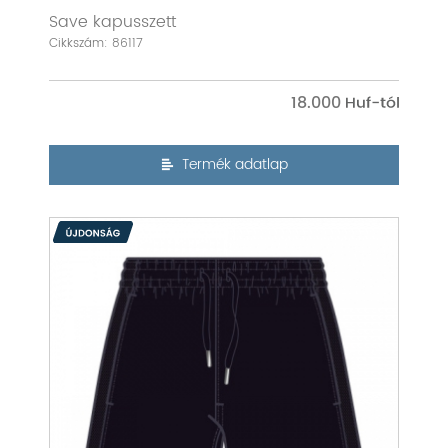
Save kapusszett
Cikkszám: 86117
18.000
Termék adatlap