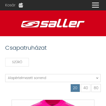
Kosár
és
Csapatruházat
SZŰRŐ
Alapértelmezett sorrend
20
40
80