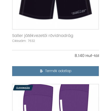
Saller játékvezetői rövidnadrág
Cikkszám: 7632
8.140
Termék adatlap