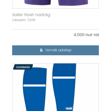
Saller Flash nadrág
Cikkszám: 5268
4.000
Termék adatlap