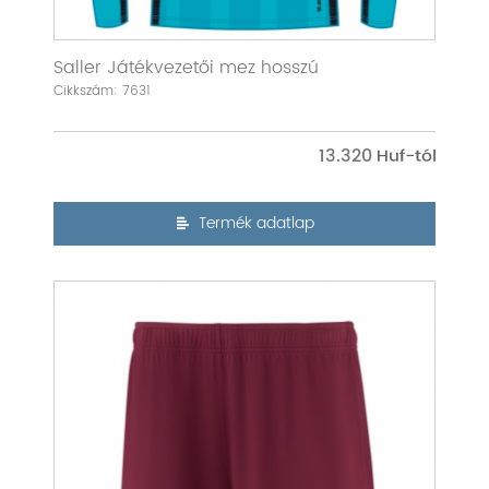
Saller Játékvezetői mez hosszú
Cikkszám: 7631
13.320
Termék adatlap