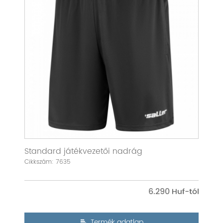
Standard játékvezetői nadrág
Cikkszám: 7635
6.290
Termék adatlap