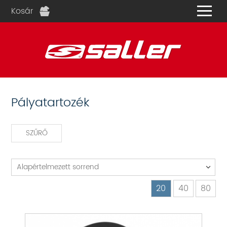
Kosár
és
Pályatartozék
SZŰRŐ
Alapértelmezett sorrend
20
40
80