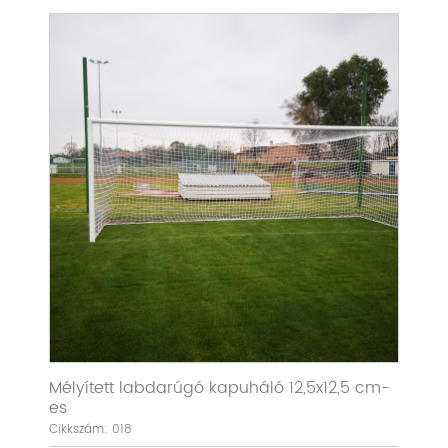
Mélyített labdarúgó kapuháló 12,5x12,5 cm-
es
Cikkszám: 018