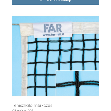
Teniszháló mérkőzés
Cikkszám: 003