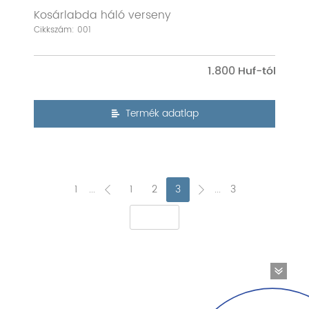
Kosárlabda háló verseny
Cikkszám: 001
1.800
Termék adatlap
1
...
1
2
3
...
3