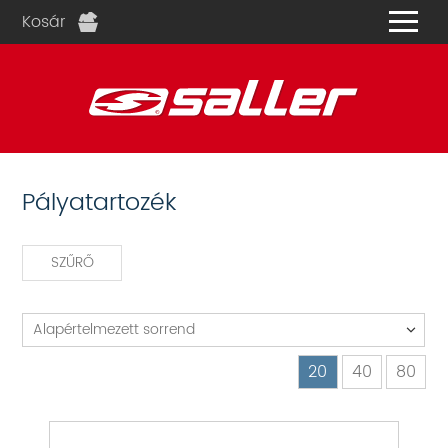
Kosár
és
Pályatartozék
SZŰRŐ
Alapértelmezett sorrend
20
40
80